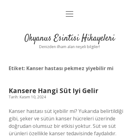
menüyü
Anasayfa
aç
Gizlilik Politikası
Okyanus Esintisi Hikayeleri
Yasal Uyarı
Denizden ilham alan neşeli bilgiler!
Hakkımızda
Etiket:
Kanser hastası pekmez yiyebilir mi
Kansere Hangi Süt Iyi Gelir
Tarih: Kasım 10, 2024
Kanser hastası süt içebilir mi? Yukarıda belirtildiği
gibi, şeker ve sütün kanser hücreleri üzerinde
doğrudan olumsuz bir etkisi yoktur. Süt ve süt
ürünleri özellikle kanser tedavisinde faydalıdır.