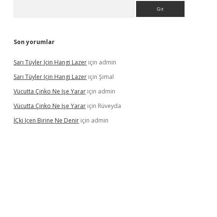
Arama
Son yorumlar
Sarı Tüyler Için Hangi Lazer
için
admin
Sarı Tüyler Için Hangi Lazer
için
Şimal
Vücutta Çinko Ne Işe Yarar
için
admin
Vücutta Çinko Ne Işe Yarar
için
Rüveyda
İÇki Içen Birine Ne Denir
için
admin
ps://ilbet.casino/