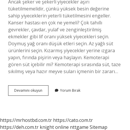
Ancak şeker ve şekerli yiyecekler aşırı
tüketilmemelidir, çünkü yüksek besin değerine
sahip yiyeceklerin yeterli tüketilmesini engeller.
Kanser hastası en çok ne yemeli? Çok tahıllı
gevrekler, çavdar, yulaf ve zenginleştirilmiş
ekmekler gibi lif oranı yüksek yiyecekleri seçin.
Doymuş yağ oranı düşük etleri seçin. Az yağlı süt
ürünlerini seçin. Kızarmış yiyecekler yerine ızgara
yapın, fırında pişirin veya haşlayın. Kemoterapi
gören süt içebilir mi? Kemoterapi sırasında süt, taze
sıkılmış veya hazır meyve suları içmenin bir zararı…
Kansere
Devamını okuyun
Yorum Bırak
Hangi
Süt
Iyi
Gelir
https://mrhostbd.com.tr
https://cato.com.tr
https://deh.com.tr
knight online
nttgame
Sitemap