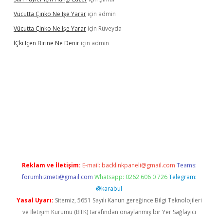
Vücutta Çinko Ne Işe Yarar
için
admin
Vücutta Çinko Ne Işe Yarar
için
Rüveyda
İÇki Içen Birine Ne Denir
için
admin
ps://ilbet.casino/
Reklam ve İletişim:
E-mail:
backlinkpaneli@gmail.com
Teams:
forumhizmeti@gmail.com
Whatsapp: 0262 606 0 726
Telegram:
@karabul
Yasal Uyarı:
Sitemiz, 5651 Sayılı Kanun gereğince Bilgi Teknolojileri
ve İletişim Kurumu (BTK) tarafından onaylanmış bir Yer Sağlayıcı