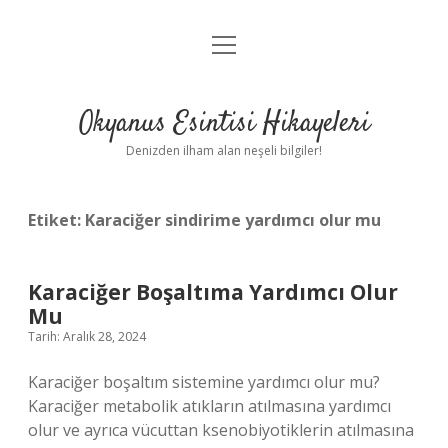
menüyü
Anasayfa
aç
Gizlilik Politikası
Okyanus Esintisi Hikayeleri
Yasal Uyarı
Denizden ilham alan neşeli bilgiler!
Hakkımızda
Etiket:
Karaciğer sindirime yardımcı olur mu
Karaciğer Boşaltıma Yardımcı Olur
Mu
Tarih: Aralık 28, 2024
Karaciğer boşaltım sistemine yardımcı olur mu?
Karaciğer metabolik atıkların atılmasına yardımcı
olur ve ayrıca vücuttan ksenobiyotiklerin atılmasına