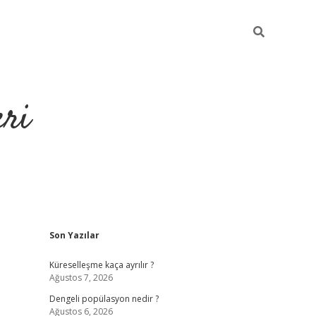
eri
Sidebar
Son Yazılar
https://ilbe
Küreselleşme kaça ayrılır ?
Ağustos 7, 2026
Dengeli popülasyon nedir ?
Ağustos 6, 2026