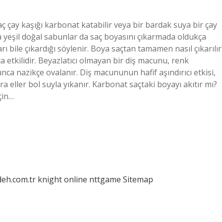
aç çay kaşığı karbonat katabilir veya bir bardak suya bir çay
ya yeşil doğal sabunlar da saç boyasını çıkarmada oldukça
arı bile çıkardığı söylenir. Boya saçtan tamamen nasıl çıkarılır
 etkilidir. Beyazlatıcı olmayan bir diş macunu, renk
ca nazikçe ovalanır. Diş macununun hafif aşındırıcı etkisi,
a eller bol suyla yıkanır. Karbonat saçtaki boyayı akıtır mı?
çin…
deh.com.tr
knight online
nttgame
Sitemap