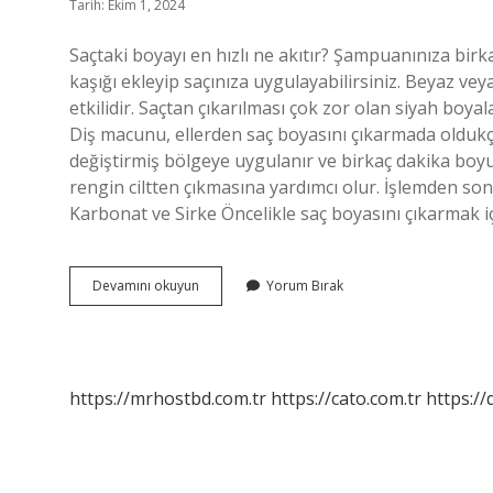
Tarih: Ekim 1, 2024
Saçtaki boyayı en hızlı ne akıtır? Şampuanınıza birk
kaşığı ekleyip saçınıza uygulayabilirsiniz. Beyaz ve
etkilidir. Saçtan çıkarılması çok zor olan siyah boyal
Diş macunu, ellerden saç boyasını çıkarmada oldukça
değiştirmiş bölgeye uygulanır ve birkaç dakika boyun
rengin ciltten çıkmasına yardımcı olur. İşlemden sonr
Karbonat ve Sirke Öncelikle saç boyasını çıkarmak i
Saçtaki
Devamını okuyun
Yorum Bırak
Boyayı
Akıtmak
Için
Ne
Yapılmalı
https://mrhostbd.com.tr
https://cato.com.tr
https://