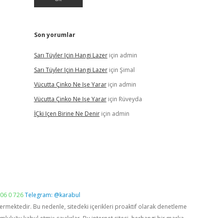
Son yorumlar
Sarı Tüyler Için Hangi Lazer
için
admin
Sarı Tüyler Için Hangi Lazer
için
Şimal
Vücutta Çinko Ne Işe Yarar
için
admin
Vücutta Çinko Ne Işe Yarar
için
Rüveyda
İÇki Içen Birine Ne Denir
için
admin
06 0 726
Telegram: @karabul
vermektedir. Bu nedenle, sitedeki içerikleri proaktif olarak denetleme