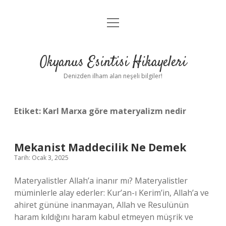
menüyü
Anasayfa
aç
Gizlilik Politikası
Okyanus Esintisi Hikayeleri
Yasal Uyarı
Denizden ilham alan neşeli bilgiler!
Hakkımızda
Etiket:
Karl Marxa göre materyalizm nedir
Mekanist Maddecilik Ne Demek
Tarih: Ocak 3, 2025
Materyalistler Allah’a inanır mı? Materyalistler
müminlerle alay ederler: Kur’an-ı Kerim’in, Allah’a ve
ahiret gününe inanmayan, Allah ve Resulünün
haram kıldığını haram kabul etmeyen müşrik ve