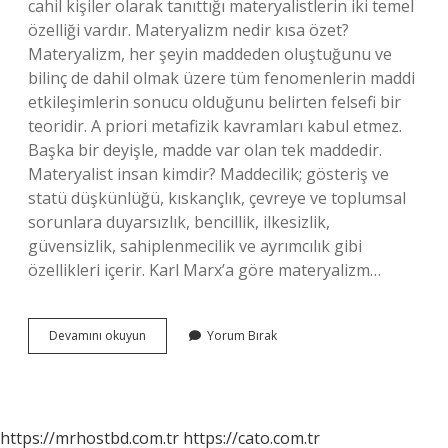
cahil kişiler olarak tanıttığı materyalistlerin iki temel
özelliği vardır. Materyalizm nedir kısa özet?
Materyalizm, her şeyin maddeden oluştuğunu ve
bilinç de dahil olmak üzere tüm fenomenlerin maddi
etkileşimlerin sonucu olduğunu belirten felsefi bir
teoridir. A priori metafizik kavramları kabul etmez.
Başka bir deyişle, madde var olan tek maddedir.
Materyalist insan kimdir? Maddecilik; gösteriş ve
statü düşkünlüğü, kıskançlık, çevreye ve toplumsal
sorunlara duyarsızlık, bencillik, ilkesizlik,
güvensizlik, sahiplenmecilik ve ayrımcılık gibi
özellikleri içerir. Karl Marx’a göre materyalizm…
Mekanist
Devamını okuyun
Yorum Bırak
Maddecilik
Ne
Demek
https://mrhostbd.com.tr
https://cato.com.tr