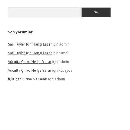
Arama
Son yorumlar
Sarı Tüyler Için Hangi Lazer
için
admin
Sarı Tüyler Için Hangi Lazer
için
Şimal
Vücutta Çinko Ne Işe Yarar
için
admin
Vücutta Çinko Ne Işe Yarar
için
Rüveyda
İÇki Içen Birine Ne Denir
için
admin
ps://ilbet.casino/