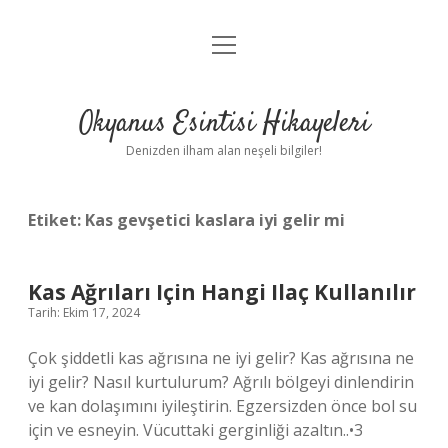
menüyü
Anasayfa
aç
Gizlilik Politikası
Okyanus Esintisi Hikayeleri
Yasal Uyarı
Denizden ilham alan neşeli bilgiler!
Hakkımızda
Etiket:
Kas gevşetici kaslara iyi gelir mi
Kas Ağrıları Için Hangi Ilaç Kullanılır
Tarih: Ekim 17, 2024
Çok şiddetli kas ağrısına ne iyi gelir? Kas ağrısına ne
iyi gelir? Nasıl kurtulurum? Ağrılı bölgeyi dinlendirin
ve kan dolaşımını iyileştirin. Egzersizden önce bol su
için ve esneyin. Vücuttaki gerginliği azaltın..•3