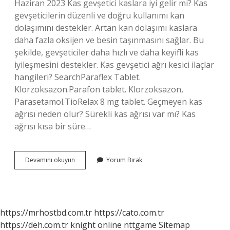
Haziran 2023 Kas gevşetici kaslara iyi gelir mi? Kas
gevşeticilerin düzenli ve doğru kullanımı kan
dolaşımını destekler. Artan kan dolaşımı kaslara
daha fazla oksijen ve besin taşınmasını sağlar. Bu
şekilde, gevşeticiler daha hızlı ve daha keyifli kas
iyileşmesini destekler. Kas gevşetici ağrı kesici ilaçlar
hangileri? SearchParaflex Tablet.
Klorzoksazon.Parafon tablet. Klorzoksazon,
Parasetamol.TioRelax 8 mg tablet. Geçmeyen kas
ağrısı neden olur? Sürekli kas ağrısı var mı? Kas
ağrısı kısa bir süre…
Kas
Devamını okuyun
Yorum Bırak
Ağrıları
Için
Hangi
Ilaç
Kullanılır
https://mrhostbd.com.tr
https://cato.com.tr
https://deh.com.tr
knight online
nttgame
Sitemap