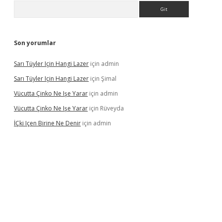
Arama
Son yorumlar
Sarı Tüyler Için Hangi Lazer
için
admin
Sarı Tüyler Için Hangi Lazer
için
Şimal
Vücutta Çinko Ne Işe Yarar
için
admin
Vücutta Çinko Ne Işe Yarar
için
Rüveyda
İÇki Içen Birine Ne Denir
için
admin
ps://ilbet.casino/