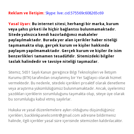
Reklam ve İletişim:
Skype: live:.cid.575569c608265c69
Yasal Uyarı:
Bu internet sitesi, herhangi bir marka, kurum
veya şahıs şirketi ile hiçbir bağlantısı bulunmamaktadır.
Sitede yalnızca kendi hazırladığımız makaleler
paylaşılmaktadır. Burada yer alan içerikler haber niteliği
taşımamakta olup, gerçek kurum ve kişiler hakkında
paylaşım yapılmamaktadır. Gerçek kurum ve kişiler ile isim
benzerlikleri tamamen tesadüfidir. Sitemizdeki bilgiler
taslak halindedir ve tavsiye niteliği taşımazlar.
Sitemiz, 5651 Sayılı Kanun gereğince Bilgi Teknolojileri ve İletişim
Kurumu (BTK) tarafından onaylanmış bir Yer Sağlayıcı olarak hizmet
vermektedir. Bu nedenle, sitedeki içerikleri proaktif olarak denetleme
veya araştırma yükümlülüğümüz bulunmamaktadır. Ancak, üyelerimiz
yazdıkları içeriklerin sorumluluğunu taşımakta olup, siteye üye olarak
bu sorumluluğu kabul etmiş sayılırlar.
Hukuka ve yasal düzenlemelere aykırı olduğunu düşündüğünüz
içerikleri,
backlinkpanelicomtr@gmail.com
adresine bildirmeniz
halinde, ilgili içerikler yasal süre içerisinde sitemizden kaldırılacaktır.