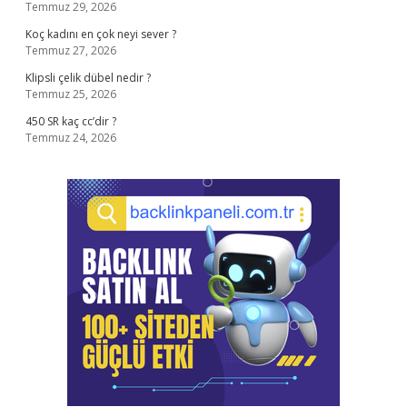
Temmuz 29, 2026
Koç kadını en çok neyi sever ?
Temmuz 27, 2026
Klipsli çelik dübel nedir ?
Temmuz 25, 2026
450 SR kaç cc’dir ?
Temmuz 24, 2026