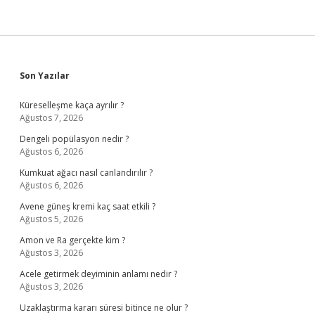
Sidebar
Son Yazılar
Küreselleşme kaça ayrılır ?
Ağustos 7, 2026
Dengeli popülasyon nedir ?
Ağustos 6, 2026
Kumkuat ağacı nasıl canlandırılır ?
Ağustos 6, 2026
Avene güneş kremi kaç saat etkili ?
Ağustos 5, 2026
Amon ve Ra gerçekte kim ?
Ağustos 3, 2026
Acele getirmek deyiminin anlamı nedir ?
Ağustos 3, 2026
Uzaklaştırma kararı süresi bitince ne olur ?