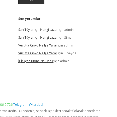
Son yorumlar
Sarı Tüyler Için Hangi Lazer
için
admin
Sarı Tüyler Için Hangi Lazer
için
Şimal
Vücutta Çinko Ne Işe Yarar
için
admin
Vücutta Çinko Ne Işe Yarar
için
Rüveyda
İÇki Içen Birine Ne Denir
için
admin
06 0 726
Telegram: @karabul
vermektedir. Bu nedenle, sitedeki içerikleri proaktif olarak denetleme