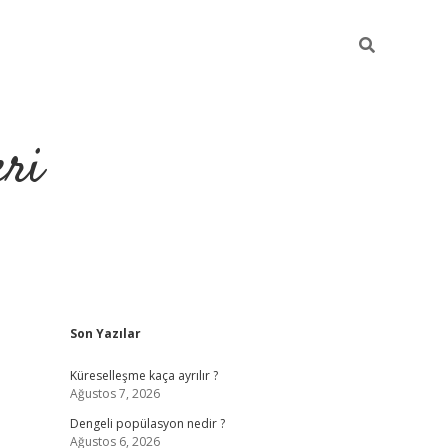
eri
Sidebar
Son Yazılar
https://ilbe
Küreselleşme kaça ayrılır ?
Ağustos 7, 2026
Dengeli popülasyon nedir ?
Ağustos 6, 2026