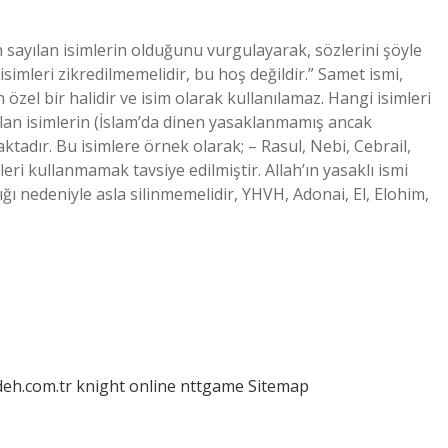
sayılan isimlerin olduğunu vurgulayarak, sözlerini şöyle
l isimleri zikredilmemelidir, bu hoş değildir.” Samet ismi,
özel bir halidir ve isim olarak kullanılamaz. Hangi isimleri
lan isimlerin (İslam’da dinen yasaklanmamış ancak
tadır. Bu isimlere örnek olarak; – Rasul, Nebi, Cebrail,
imleri kullanmamak tavsiye edilmiştir. Allah’ın yasaklı ismi
llığı nedeniyle asla silinmemelidir, YHVH, Adonai, El, Elohim,
deh.com.tr
knight online
nttgame
Sitemap