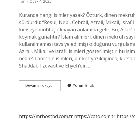
Tarih: Ocak 4, 2025
Kuranda hangi isimler yasak? Öztürk, dinen mekruh 
sürdürdü: “Resul, Nebi, Cebrail, Azrail, Mikail, İsrafi
kimseye muhtaç olmayan anlamına gelir. Bu, Allah’ın 
koymak günahtır? İslam alimleri, dinen mekruh sayı
kullanılmaması tavsiye edilmiş) olduğunu vurgulamak
Azrail, Mikail ve İsrafil isimleri gösterilmiştir; bu is
nedir? Tanrı’nın isimleri, bir kez yazıldığında, kutsa
Shaddai, Tzevaot ve Ehyeh’dir.…
Hangi
Devamını okuyun
Yorum Bırak
Isimler
Dinen
Yasak
https://mrhostbd.com.tr
https://cato.com.tr
https://