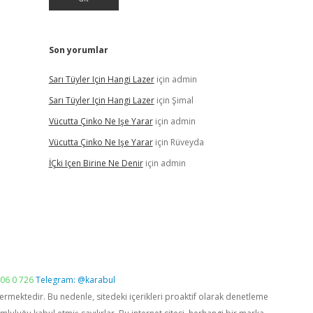
Son yorumlar
Sarı Tüyler Için Hangi Lazer
için
admin
Sarı Tüyler Için Hangi Lazer
için
Şimal
Vücutta Çinko Ne Işe Yarar
için
admin
Vücutta Çinko Ne Işe Yarar
için
Rüveyda
İÇki Içen Birine Ne Denir
için
admin
06 0 726
Telegram: @karabul
vermektedir. Bu nedenle, sitedeki içerikleri proaktif olarak denetleme