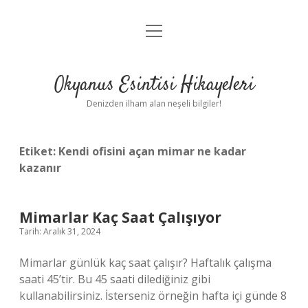
menüyü
Anasayfa
aç
Gizlilik Politikası
Okyanus Esintisi Hikayeleri
Yasal Uyarı
Denizden ilham alan neşeli bilgiler!
Hakkımızda
Etiket:
Kendi ofisini açan mimar ne kadar
kazanır
Mimarlar Kaç Saat Çalışıyor
Tarih: Aralık 31, 2024
Mimarlar günlük kaç saat çalışır? Haftalık çalışma
saati 45’tir. Bu 45 saati dilediğiniz gibi
kullanabilirsiniz. İsterseniz örneğin hafta içi günde 8