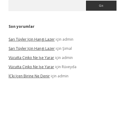
Arama
Son yorumlar
Sarı Tüyler Için Hangi Lazer
için
admin
Sarı Tüyler Için Hangi Lazer
için
Şimal
Vücutta Çinko Ne Işe Yarar
için
admin
Vücutta Çinko Ne Işe Yarar
için
Rüveyda
İÇki Içen Birine Ne Denir
için
admin
ps://ilbet.casino/