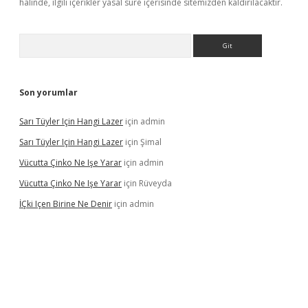
halinde, ilgili içerikler yasal süre içerisinde sitemizden kaldırılacaktır.
Arama
Son yorumlar
Sarı Tüyler Için Hangi Lazer
için
admin
Sarı Tüyler Için Hangi Lazer
için
Şimal
Vücutta Çinko Ne Işe Yarar
için
admin
Vücutta Çinko Ne Işe Yarar
için
Rüveyda
İÇki Içen Birine Ne Denir
için
admin