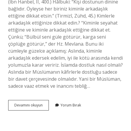
(İbn Hanbel, II, 400.) Hâlbuki: “Kişi dostunun dinine
bağlıdır. Öyleyse her biriniz kiminle arkadaşlık
ettiğine dikkat etsin.” (Tirmizî, Zühd, 45.) Kimlerle
arkadaşlık ettiğinize dikkat edin.? “Kiminle seyahat
ettiğine ve kiminle arkadaşlık ettiğine dikkat et.
Çünkü; “Bülbül seni güle götürür, karga seni
çöplüğe götürür,” der Hz. Mevlana. Bunu iki
cümleyle güzelce açıklamış: Aslında, kiminle
arkadaşlık edersek edelim, iyi ile kötü arasında kendi
yolumuzla karar veririz. İslamda dostluk nasıl olmalı?
Aslında bir Müslümanın kâfirlerle dostluğu sadece
bir davet çerçevesinde olmalıdır. Yani bir Müslüman,
sadece vaaz etmek ve inancını tebliğ…
Kiminle
Devamını okuyun
Yorum Bırak
Arkadaşlık
Ettiğinize
Dikkat
Edin