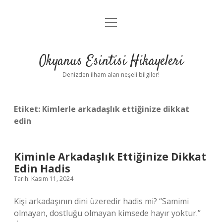
menüyü
Anasayfa
aç
Gizlilik Politikası
Okyanus Esintisi Hikayeleri
Yasal Uyarı
Denizden ilham alan neşeli bilgiler!
Hakkımızda
Etiket:
Kimlerle arkadaşlık ettiğinize dikkat
edin
Kiminle Arkadaşlık Ettiğinize Dikkat
Edin Hadis
Tarih: Kasım 11, 2024
Kişi arkadaşının dini üzeredir hadis mi? “Samimi
olmayan, dostluğu olmayan kimsede hayır yoktur.”