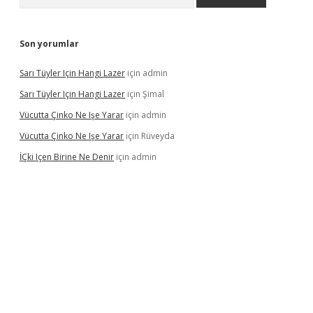
Son yorumlar
Sarı Tüyler Için Hangi Lazer
için
admin
Sarı Tüyler Için Hangi Lazer
için
Şimal
Vücutta Çinko Ne Işe Yarar
için
admin
Vücutta Çinko Ne Işe Yarar
için
Rüveyda
İÇki Içen Birine Ne Denir
için
admin
ps://ilbet.casino/