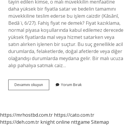
tayin edilen kimse, o malı müvekkilin menfaatine
daha yüksek bir fiyatla satar ve bedelin tamamını
müvekkiline teslim ederse bu işlem caizdir (Kâsânî,
Bedâʾi, 6/27). Fahiş fiyat ne demek? Fiyat kazıklama,
normal piyasa koşullarında kabul edilemez derecede
yüksek fiyatlarda mal veya hizmet satarken veya
satın alırken işlenen bir suçtur. Bu suç genellikle acil
durumlarda, felaketlerde, doğal afetlerde veya diğer
olağandışı durumlarda meydana gelir. Bir malı ucuza
alıp pahalıya satmak caiz…
Fahiş
Devamını okuyun
Yorum Bırak
Fiyat
Dinen
Caiz
Mi
https://mrhostbd.com.tr
https://cato.com.tr
https://deh.com.tr
knight online
nttgame
Sitemap