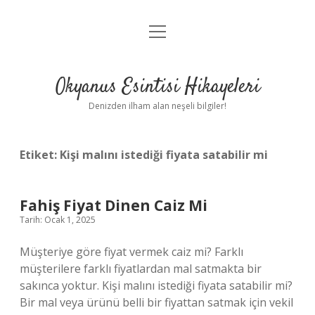
menüyü
Anasayfa
aç
Gizlilik Politikası
Okyanus Esintisi Hikayeleri
Yasal Uyarı
Denizden ilham alan neşeli bilgiler!
Hakkımızda
Etiket:
Kişi malını istediği fiyata satabilir mi
Fahiş Fiyat Dinen Caiz Mi
Tarih: Ocak 1, 2025
Müşteriye göre fiyat vermek caiz mi? Farklı
müşterilere farklı fiyatlardan mal satmakta bir
sakınca yoktur. Kişi malını istediği fiyata satabilir mi?
Bir mal veya ürünü belli bir fiyattan satmak için vekil