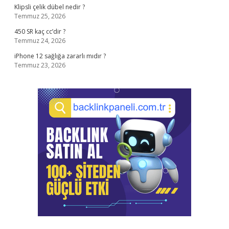
Klipsli çelik dübel nedir ?
Temmuz 25, 2026
450 SR kaç cc’dir ?
Temmuz 24, 2026
iPhone 12 sağlığa zararlı mıdır ?
Temmuz 23, 2026