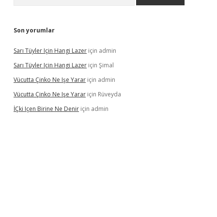
Son yorumlar
Sarı Tüyler Için Hangi Lazer
için
admin
Sarı Tüyler Için Hangi Lazer
için
Şimal
Vücutta Çinko Ne Işe Yarar
için
admin
Vücutta Çinko Ne Işe Yarar
için
Rüveyda
İÇki Içen Birine Ne Denir
için
admin
ps://ilbet.casino/