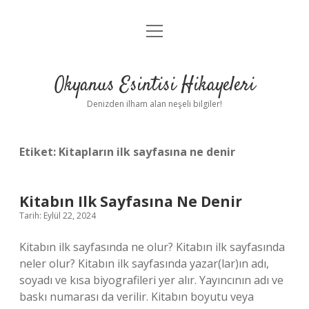
menüyü
Anasayfa
aç
Gizlilik Politikası
Okyanus Esintisi Hikayeleri
Yasal Uyarı
Denizden ilham alan neşeli bilgiler!
Hakkımızda
Etiket:
Kitapların ilk sayfasına ne denir
Kitabın Ilk Sayfasına Ne Denir
Tarih: Eylül 22, 2024
Kitabın ilk sayfasında ne olur? Kitabın ilk sayfasında
neler olur? Kitabın ilk sayfasında yazar(lar)ın adı,
soyadı ve kısa biyografileri yer alır. Yayıncının adı ve
baskı numarası da verilir. Kitabın boyutu veya