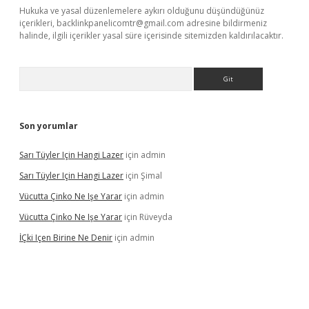
Hukuka ve yasal düzenlemelere aykırı olduğunu düşündüğünüz
içerikleri,
backlinkpanelicomtr@gmail.com
adresine bildirmeniz
halinde, ilgili içerikler yasal süre içerisinde sitemizden kaldırılacaktır.
Arama
Son yorumlar
Sarı Tüyler Için Hangi Lazer
için
admin
Sarı Tüyler Için Hangi Lazer
için
Şimal
Vücutta Çinko Ne Işe Yarar
için
admin
Vücutta Çinko Ne Işe Yarar
için
Rüveyda
İÇki Içen Birine Ne Denir
için
admin