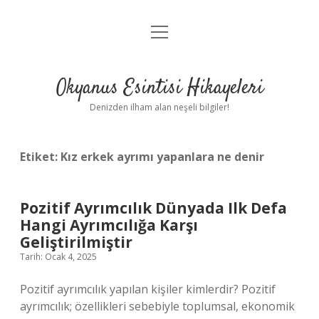
menüyü
Anasayfa
aç
Gizlilik Politikası
Okyanus Esintisi Hikayeleri
Yasal Uyarı
Denizden ilham alan neşeli bilgiler!
Hakkımızda
Etiket:
Kız erkek ayrımı yapanlara ne denir
Pozitif Ayrımcılık Dünyada Ilk Defa
Hangi Ayrımcılığa Karşı
Geliştirilmiştir
Tarih: Ocak 4, 2025
Pozitif ayrımcılık yapılan kişiler kimlerdir? Pozitif
ayrımcılık; özellikleri sebebiyle toplumsal, ekonomik