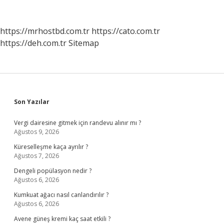
Ilk
Defa
Hangi
https://mrhostbd.com.tr
https://cato.com.tr
Ayrımcılığa
https://deh.com.tr
Sitemap
Karşı
Geliştirilmiştir
Sidebar
Son Yazılar
Vergi dairesine gitmek için randevu alınır mı ?
Ağustos 9, 2026
Küreselleşme kaça ayrılır ?
Ağustos 7, 2026
Dengeli popülasyon nedir ?
Ağustos 6, 2026
Kumkuat ağacı nasıl canlandırılır ?
Ağustos 6, 2026
Avene güneş kremi kaç saat etkili ?