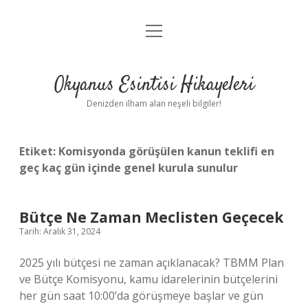
menüyü
Anasayfa
aç
Gizlilik Politikası
Okyanus Esintisi Hikayeleri
Yasal Uyarı
Denizden ilham alan neşeli bilgiler!
Hakkımızda
Etiket:
Komisyonda görüşülen kanun teklifi en
geç kaç gün içinde genel kurula sunulur
Bütçe Ne Zaman Meclisten Geçecek
Tarih: Aralık 31, 2024
2025 yılı bütçesi ne zaman açıklanacak? TBMM Plan
ve Bütçe Komisyonu, kamu idarelerinin bütçelerini
her gün saat 10:00’da görüşmeye başlar ve gün