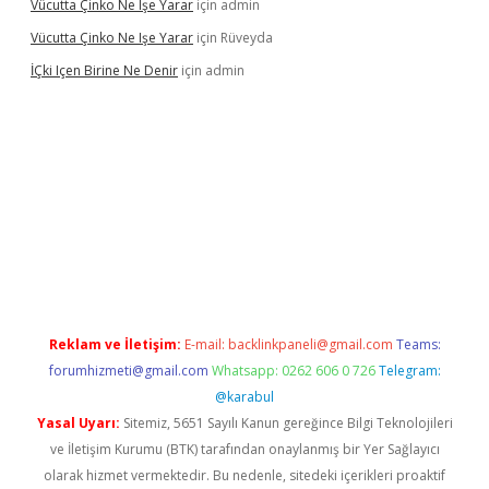
Vücutta Çinko Ne Işe Yarar
için
admin
Vücutta Çinko Ne Işe Yarar
için
Rüveyda
İÇki Içen Birine Ne Denir
için
admin
://ilbet.casino/
Reklam ve İletişim:
E-mail:
backlinkpaneli@gmail.com
Teams:
forumhizmeti@gmail.com
Whatsapp: 0262 606 0 726
Telegram:
@karabul
Yasal Uyarı:
Sitemiz, 5651 Sayılı Kanun gereğince Bilgi Teknolojileri
ve İletişim Kurumu (BTK) tarafından onaylanmış bir Yer Sağlayıcı
olarak hizmet vermektedir. Bu nedenle, sitedeki içerikleri proaktif