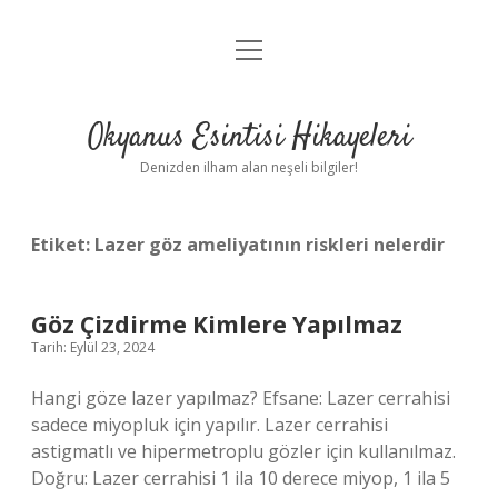
menüyü
Anasayfa
aç
Gizlilik Politikası
Okyanus Esintisi Hikayeleri
Yasal Uyarı
Denizden ilham alan neşeli bilgiler!
Hakkımızda
Etiket:
Lazer göz ameliyatının riskleri nelerdir
Göz Çizdirme Kimlere Yapılmaz
Tarih: Eylül 23, 2024
Hangi göze lazer yapılmaz? Efsane: Lazer cerrahisi
sadece miyopluk için yapılır. Lazer cerrahisi
astigmatlı ve hipermetroplu gözler için kullanılmaz.
Doğru: Lazer cerrahisi 1 ila 10 derece miyop, 1 ila 5