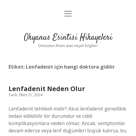
menüyü
Anasayfa
aç
Gizlilik Politikası
Okyanus Esintisi Hikayeleri
Yasal Uyarı
Denizden ilham alan neşeli bilgiler!
Hakkımızda
Etiket:
Lenfadenit için hangi doktora gidilir
Lenfadenit Neden Olur
Tarih: Ekim 21, 2024
Lenfadenit tehlikeli midir? Akut lenfadenit genellikle
tedavi edilebilir bir durumdur ve ciddi
komplikasyonlara neden olmaz. Ancak, semptomlar
devam ederse veya lenf düğümleri büyük kalırsa, bu