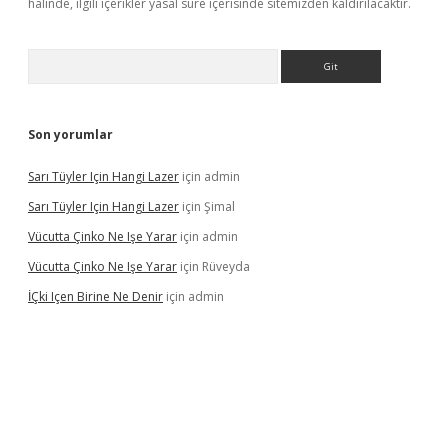
halinde, ilgili içerikler yasal süre içerisinde sitemizden kaldırılacaktır.
Arama
Son yorumlar
Sarı Tüyler Için Hangi Lazer
için
admin
Sarı Tüyler Için Hangi Lazer
için
Şimal
Vücutta Çinko Ne Işe Yarar
için
admin
Vücutta Çinko Ne Işe Yarar
için
Rüveyda
İÇki Içen Birine Ne Denir
için
admin