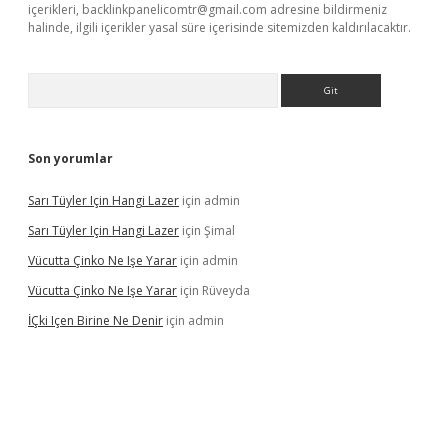
içerikleri,
backlinkpanelicomtr@gmail.com
adresine bildirmeniz
halinde, ilgili içerikler yasal süre içerisinde sitemizden kaldırılacaktır.
Arama
Son yorumlar
Sarı Tüyler Için Hangi Lazer
için
admin
Sarı Tüyler Için Hangi Lazer
için
Şimal
Vücutta Çinko Ne Işe Yarar
için
admin
Vücutta Çinko Ne Işe Yarar
için
Rüveyda
İÇki Içen Birine Ne Denir
için
admin