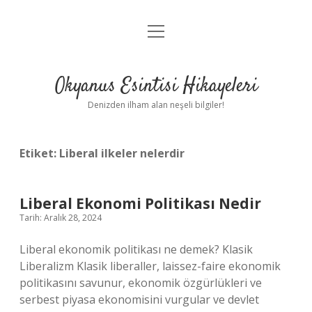
menüyü
Anasayfa
aç
Gizlilik Politikası
Okyanus Esintisi Hikayeleri
Yasal Uyarı
Denizden ilham alan neşeli bilgiler!
Hakkımızda
Etiket:
Liberal ilkeler nelerdir
Liberal Ekonomi Politikası Nedir
Tarih: Aralık 28, 2024
Liberal ekonomik politikası ne demek? Klasik
Liberalizm Klasik liberaller, laissez-faire ekonomik
politikasını savunur, ekonomik özgürlükleri ve
serbest piyasa ekonomisini vurgular ve devlet