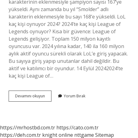
karakterinin eklenmesiyle şampiyon sayısı 167’ye
yükseldi. Aynı zamanda bu yıl “Smolder” adlı
karakterin eklenmesiyle bu sayı 168’e yükseldi. LoL
kaç kişi oynuyor 2024? 2024’te kaç kişi League of
Legends oynuyor? Kısa bir güvence: League of
Legends gelişiyor. Toplam 150 milyon kayıtlı
oyuncusu var. 2024 yılına kadar, 140 ila 160 milyon
aylık aktif oyuncu sürekli olarak LoL’e giriş yapacak.
Bu sayıya giriş yapıp unutanlar dahil değildir. Bu
aktif ve katılımcı bir oyundur. 14 Eylül 20242024’te
kaç kişi League of…
Lolde
Devamını okuyun
Yorum Bırak
Kaç
Karakter
Var
2024
https://mrhostbd.com.tr
https://cato.com.tr
https://deh.com.tr
knight online
nttgame
Sitemap