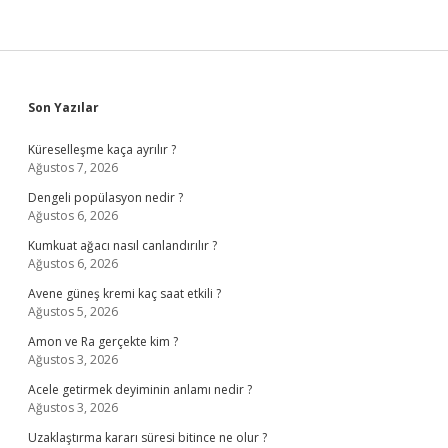
Sidebar
Son Yazılar
Küreselleşme kaça ayrılır ?
Ağustos 7, 2026
Dengeli popülasyon nedir ?
Ağustos 6, 2026
Kumkuat ağacı nasıl canlandırılır ?
Ağustos 6, 2026
Avene güneş kremi kaç saat etkili ?
Ağustos 5, 2026
Amon ve Ra gerçekte kim ?
Ağustos 3, 2026
Acele getirmek deyiminin anlamı nedir ?
Ağustos 3, 2026
Uzaklaştırma kararı süresi bitince ne olur ?