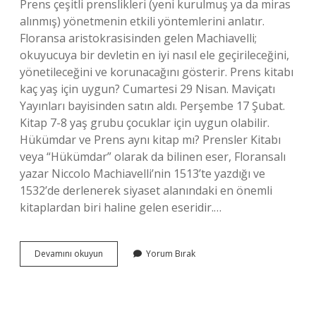
Prens çeşitli prenslikleri (yeni kurulmuş ya da miras
alınmış) yönetmenin etkili yöntemlerini anlatır.
Floransa aristokrasisinden gelen Machiavelli;
okuyucuya bir devletin en iyi nasıl ele geçirileceğini,
yönetileceğini ve korunacağını gösterir. Prens kitabı
kaç yaş için uygun? Cumartesi 29 Nisan. Maviçatı
Yayınları bayisinden satın aldı. Perşembe 17 Şubat.
Kitap 7-8 yaş grubu çocuklar için uygun olabilir.
Hükümdar ve Prens aynı kitap mı? Prensler Kitabı
veya “Hükümdar” olarak da bilinen eser, Floransalı
yazar Niccolo Machiavelli’nin 1513’te yazdığı ve
1532’de derlenerek siyaset alanındaki en önemli
kitaplardan biri haline gelen eseridir.…
Machiavelli
Devamını okuyun
Yorum Bırak
Prens
Kaç
Sayfa