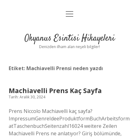
menüyü
Anasayfa
aç
Gizlilik Politikası
Okyanus Esintisi Hikayeleri
Yasal Uyarı
Denizden ilham alan neşeli bilgiler!
Hakkımızda
Etiket:
Machiavelli Prensi neden yazdı
Machiavelli Prens Kaç Sayfa
Tarih: Aralık 30, 2024
Prens Niccolo Machiavelli kaç sayfa?
ImpressumGenreIdeeProduktformBuchArbeitsform
atTaschenbuchSeitenzahl16024 weitere Zeilen
Machiavelli Prens ne anlatıyor? Giriş bölümünde,