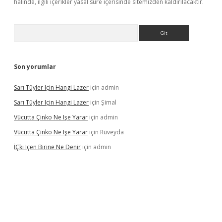
halinde, ilgili içerikler yasal süre içerisinde sitemizden kaldırılacaktır.
Arama
Son yorumlar
Sarı Tüyler Için Hangi Lazer
için
admin
Sarı Tüyler Için Hangi Lazer
için
Şimal
Vücutta Çinko Ne Işe Yarar
için
admin
Vücutta Çinko Ne Işe Yarar
için
Rüveyda
İÇki Içen Birine Ne Denir
için
admin