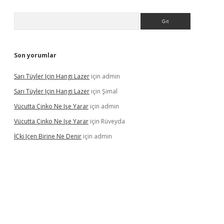
Arama
Son yorumlar
Sarı Tüyler Için Hangi Lazer
için
admin
Sarı Tüyler Için Hangi Lazer
için
Şimal
Vücutta Çinko Ne Işe Yarar
için
admin
Vücutta Çinko Ne Işe Yarar
için
Rüveyda
İÇki Içen Birine Ne Denir
için
admin
ps://ilbet.casino/