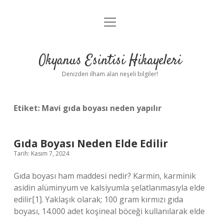
menüyü
Anasayfa
aç
Gizlilik Politikası
Okyanus Esintisi Hikayeleri
Yasal Uyarı
Denizden ilham alan neşeli bilgiler!
Hakkımızda
Etiket:
Mavi gıda boyası neden yapılır
Gıda Boyası Neden Elde Edilir
Tarih: Kasım 7, 2024
Gıda boyası ham maddesi nedir? Karmin, karminik
asidin alüminyum ve kalsiyumla şelatlanmasıyla elde
edilir[1]. Yaklaşık olarak; 100 gram kırmızı gıda
boyası, 14.000 adet koşineal böceği kullanılarak elde