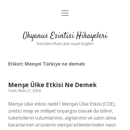
menüyü
Anasayfa
aç
Gizlilik Politikası
Okyanus Esintisi Hikayeleri
Yasal Uyarı
Denizden ilham alan neşeli bilgiler!
Hakkımızda
Etiket:
Menşei Türkiye ne demek
Menşe Ülke Etkisi Ne Demek
Tarih: Ekim 27, 2024
Menşe ülke etkisi nedir? Menşei Ülke Etkisi (COE),
üretici imajı ve milliyet önyargısı olarak da bilinir,
tüketicilerin tutumlarının, algılarının ve satın alma
kararlarının ürünlerin menşei etiketlerinden nasıl