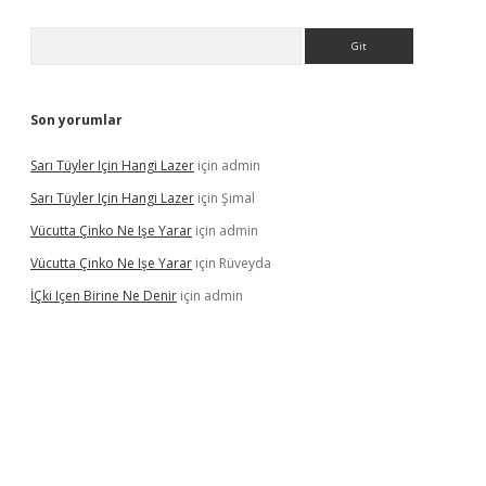
Arama
Son yorumlar
Sarı Tüyler Için Hangi Lazer
için
admin
Sarı Tüyler Için Hangi Lazer
için
Şimal
Vücutta Çinko Ne Işe Yarar
için
admin
Vücutta Çinko Ne Işe Yarar
için
Rüveyda
İÇki Içen Birine Ne Denir
için
admin
s://ilbet.casino/