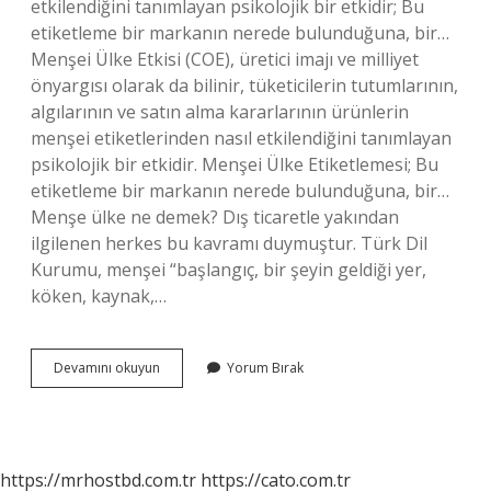
etkilendiğini tanımlayan psikolojik bir etkidir; Bu
etiketleme bir markanın nerede bulunduğuna, bir…
Menşei Ülke Etkisi (COE), üretici imajı ve milliyet
önyargısı olarak da bilinir, tüketicilerin tutumlarının,
algılarının ve satın alma kararlarının ürünlerin
menşei etiketlerinden nasıl etkilendiğini tanımlayan
psikolojik bir etkidir. Menşei Ülke Etiketlemesi; Bu
etiketleme bir markanın nerede bulunduğuna, bir…
Menşe ülke ne demek? Dış ticaretle yakından
ilgilenen herkes bu kavramı duymuştur. Türk Dil
Kurumu, menşei “başlangıç, bir şeyin geldiği yer,
köken, kaynak,…
Menşe
Devamını okuyun
Yorum Bırak
Ülke
Etkisi
Ne
Demek
https://mrhostbd.com.tr
https://cato.com.tr