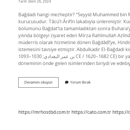
Tarih: Ekim 26, 2024
Bağdadi hangi mezheptir? “Seyyid Muhammed bin M
kurucusudur. Tâcü’l-Ârifîn lakabıyla ünlenmiştir. Kür
bölümünü Bağdat’ta tamamladıktan sonra Buhara’ya 
yılında bölgeyi ziyaret eden Mirza Rahîmullah Azîmâ
müderris olarak hizmetine dönen Bağdâdî’ye, Hindis
istemesini tavsiye etmiştir. Abdulkadir El-Bağdadi kimdir
بن عمر البغدادي; 1030–1093 CE / 1620–1682 CE) bir yazar, filolog, dilbilgisi uzmanı, yargıç, kitapsever ve Osmanlı
döneminin önde gelen isimlerinden biriydi ve edebi
Bağdadi
Devamını okuyun
Yorum Bırak
Kimin
Eseri
https://mrhostbd.com.tr
https://cato.com.tr
https://