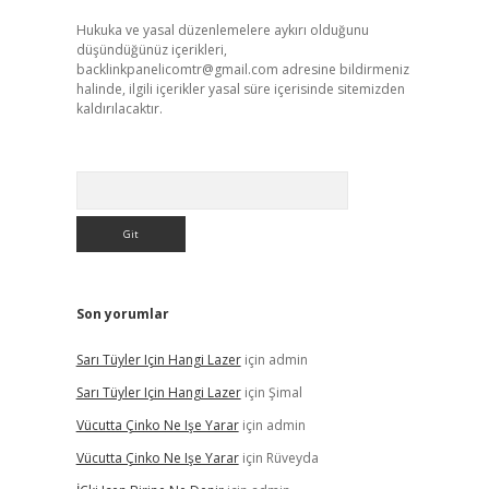
Hukuka ve yasal düzenlemelere aykırı olduğunu
düşündüğünüz içerikleri,
backlinkpanelicomtr@gmail.com
adresine bildirmeniz
halinde, ilgili içerikler yasal süre içerisinde sitemizden
kaldırılacaktır.
Arama
Son yorumlar
Sarı Tüyler Için Hangi Lazer
için
admin
Sarı Tüyler Için Hangi Lazer
için
Şimal
Vücutta Çinko Ne Işe Yarar
için
admin
Vücutta Çinko Ne Işe Yarar
için
Rüveyda