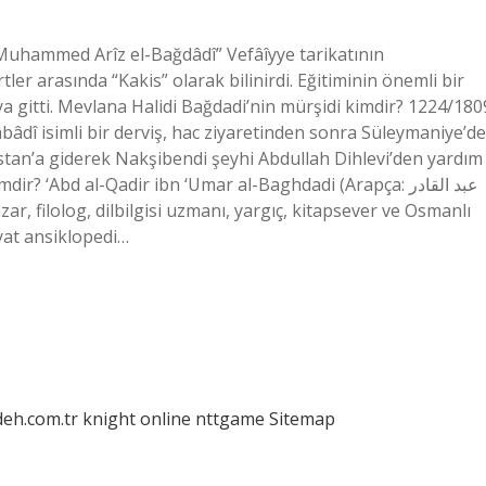
uhammed Arîz el-Bağdâdî” Vefâîyye tarikatının
tler arasında “Kakis” olarak bilinirdi. Eğitiminin önemli bir
gitti. Mevlana Halidi Bağdadi’nin mürşidi kimdir? 1224/180
bâdî isimli bir derviş, hac ziyaretinden sonra Süleymaniye’de
tan’a giderek Nakşibendi şeyhi Abdullah Dihlevi’den yardım
? ‘Abd al-Qadir ibn ‘Umar al-Baghdadi (Arapça: عبد القادر
yat ansiklopedi…
deh.com.tr
knight online
nttgame
Sitemap