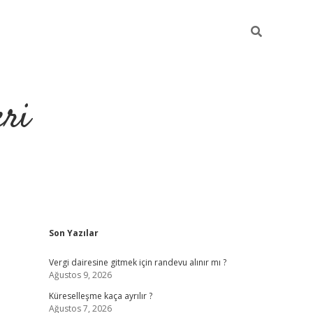
eri
Sidebar
Son Yazılar
https://ilbet.
Vergi dairesine gitmek için randevu alınır mı ?
Ağustos 9, 2026
Küreselleşme kaça ayrılır ?
Ağustos 7, 2026