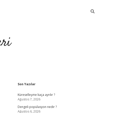
eri
Sidebar
Son Yazılar
https://ilbe
Küreselleşme kaça ayrılır ?
Ağustos 7, 2026
Dengeli popülasyon nedir ?
Ağustos 6, 2026