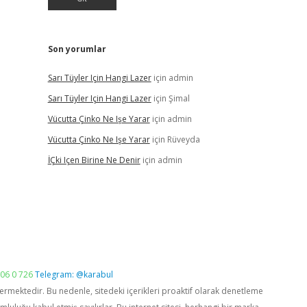
Son yorumlar
Sarı Tüyler Için Hangi Lazer
için
admin
Sarı Tüyler Için Hangi Lazer
için
Şimal
Vücutta Çinko Ne Işe Yarar
için
admin
Vücutta Çinko Ne Işe Yarar
için
Rüveyda
İÇki Içen Birine Ne Denir
için
admin
06 0 726
Telegram: @karabul
vermektedir. Bu nedenle, sitedeki içerikleri proaktif olarak denetleme