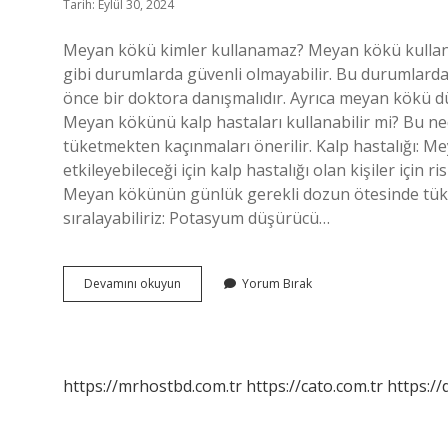
Tarih: Eylül 30, 2024
Meyan kökü kimler kullanamaz? Meyan kökü kullanım
gibi durumlarda güvenli olmayabilir. Bu durumlard
önce bir doktora danışmalıdır. Ayrıca meyan kökü düze
Meyan kökünü kalp hastaları kullanabilir mi? Bu ne
tüketmekten kaçınmaları önerilir. Kalp hastalığı: M
etkileyebileceği için kalp hastalığı olan kişiler için
Meyan kökünün günlük gerekli dozun ötesinde tüketi
sıralayabiliriz: Potasyum düşürücü…
Meyan
Devamını okuyun
Yorum Bırak
Kökü
Hangi
Hastalara
Verilmez
https://mrhostbd.com.tr
https://cato.com.tr
https://