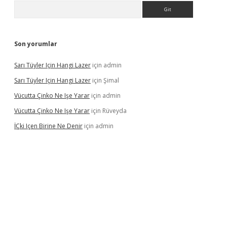
Arama
Son yorumlar
Sarı Tüyler Için Hangi Lazer
için
admin
Sarı Tüyler Için Hangi Lazer
için
Şimal
Vücutta Çinko Ne Işe Yarar
için
admin
Vücutta Çinko Ne Işe Yarar
için
Rüveyda
İÇki Içen Birine Ne Denir
için
admin
ps://ilbet.casino/