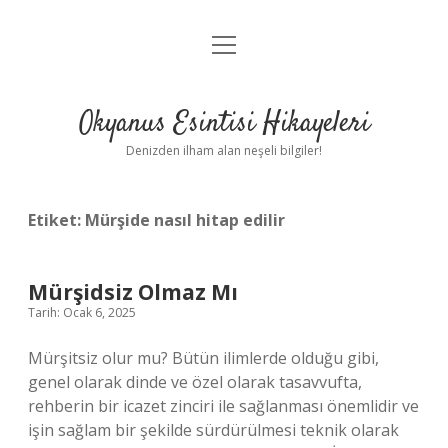
menüyü
Anasayfa
aç
Gizlilik Politikası
Okyanus Esintisi Hikayeleri
Yasal Uyarı
Denizden ilham alan neşeli bilgiler!
Hakkımızda
Etiket:
Mürşide nasıl hitap edilir
Mürşidsiz Olmaz Mı
Tarih: Ocak 6, 2025
Mürşitsiz olur mu? Bütün ilimlerde olduğu gibi,
genel olarak dinde ve özel olarak tasavvufta,
rehberin bir icazet zinciri ile sağlanması önemlidir ve
işin sağlam bir şekilde sürdürülmesi teknik olarak