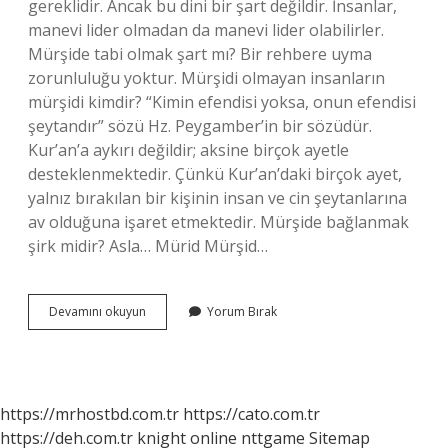
gereklidir. Ancak bu dini bir şart değildir. İnsanlar,
manevi lider olmadan da manevi lider olabilirler.
Mürşide tabi olmak şart mı? Bir rehbere uyma
zorunluluğu yoktur. Mürşidi olmayan insanların
mürşidi kimdir? “Kimin efendisi yoksa, onun efendisi
şeytandır” sözü Hz. Peygamber’in bir sözüdür.
Kur’an’a aykırı değildir; aksine birçok ayetle
desteklenmektedir. Çünkü Kur’an’daki birçok ayet,
yalnız bırakılan bir kişinin insan ve cin şeytanlarına
av olduğuna işaret etmektedir. Mürşide bağlanmak
şirk midir? Asla… Mürid Mürşid…
Mürşidsiz
Devamını okuyun
Yorum Bırak
Olmaz
Mı
https://mrhostbd.com.tr
https://cato.com.tr
https://deh.com.tr
knight online
nttgame
Sitemap