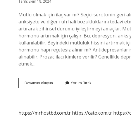
Tarih: Ekim 18, 2024
Mutlu olmak için ilaç var mı? Seçici serotonin geri a
anksiyete ve diğer ruh hali bozukluklarını tedavi etme
artırarak zihinsel durumu iyileştirmeyi amaçlar. Mu
hormonu artırmak için çalışır. Bu, depresyon, anksiy
kullanılabilir. Beyindeki mutluluk hissini artırmak iç
hormonu hapı reçetesiz alınır mı? Antidepresanlar re
alınabilir. Prozac ilacı kimlere verilir? Genellikle 
etmek…
Mutluluk
Devamını okuyun
Yorum Bırak
Ilacı
Hangisi
https://mrhostbd.com.tr
https://cato.com.tr
https://