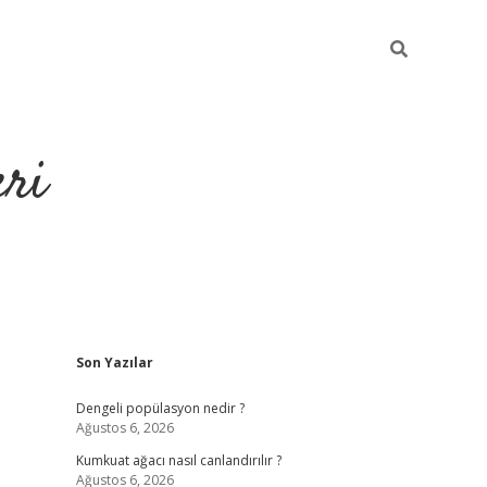
eri
Sidebar
Son Yazılar
https://ilbe
Dengeli popülasyon nedir ?
Ağustos 6, 2026
Kumkuat ağacı nasıl canlandırılır ?
Ağustos 6, 2026