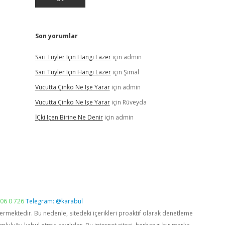
Son yorumlar
Sarı Tüyler Için Hangi Lazer
için
admin
Sarı Tüyler Için Hangi Lazer
için
Şimal
Vücutta Çinko Ne Işe Yarar
için
admin
Vücutta Çinko Ne Işe Yarar
için
Rüveyda
İÇki Içen Birine Ne Denir
için
admin
06 0 726
Telegram: @karabul
vermektedir. Bu nedenle, sitedeki içerikleri proaktif olarak denetleme