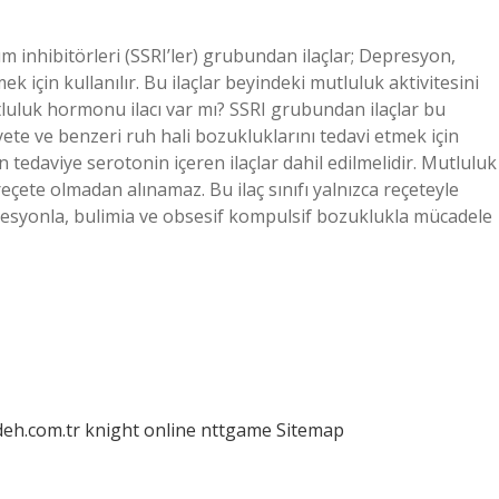
lım inhibitörleri (SSRI’ler) grubundan ilaçlar; Depresyon,
k için kullanılır. Bu ilaçlar beyindeki mutluluk aktivitesini
tluluk hormonu ilacı var mı? SSRI grubundan ilaçlar bu
ete ve benzeri ruh hali bozukluklarını tedavi etmek için
in tedaviye serotonin içeren ilaçlar dahil edilmelidir. Mutluluk
çete olmadan alınamaz. Bu ilaç sınıfı yalnızca reçeteyle
depresyonla, bulimia ve obsesif kompulsif bozuklukla mücadele
deh.com.tr
knight online
nttgame
Sitemap