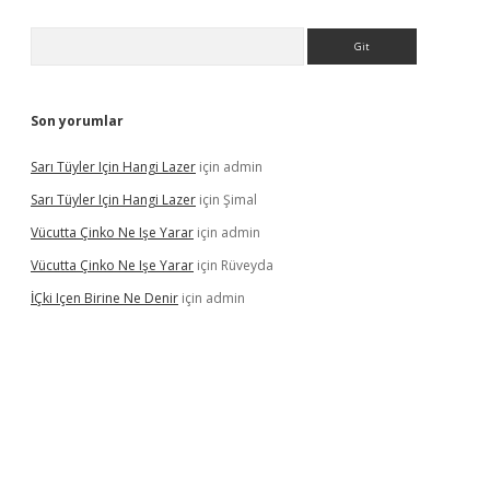
Arama
Son yorumlar
Sarı Tüyler Için Hangi Lazer
için
admin
Sarı Tüyler Için Hangi Lazer
için
Şimal
Vücutta Çinko Ne Işe Yarar
için
admin
Vücutta Çinko Ne Işe Yarar
için
Rüveyda
İÇki Içen Birine Ne Denir
için
admin
ps://ilbet.casino/