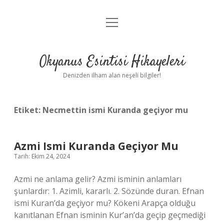
menüyü
Anasayfa
aç
Gizlilik Politikası
Okyanus Esintisi Hikayeleri
Yasal Uyarı
Denizden ilham alan neşeli bilgiler!
Hakkımızda
Etiket:
Necmettin ismi Kuranda geçiyor mu
Azmi Ismi Kuranda Geçiyor Mu
Tarih: Ekim 24, 2024
Azmi ne anlama gelir? Azmi isminin anlamları
şunlardır: 1. Azimli, kararlı. 2. Sözünde duran. Efnan
ismi Kuran’da geçiyor mu? Kökeni Arapça olduğu
kanıtlanan Efnan isminin Kur’an’da geçip geçmediği