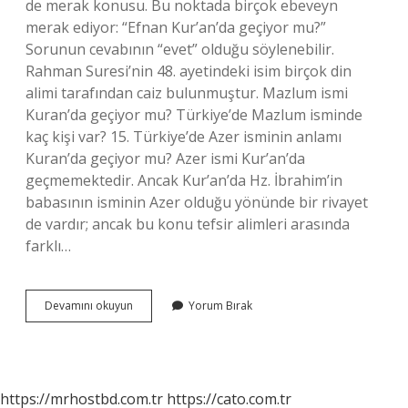
de merak konusu. Bu noktada birçok ebeveyn
merak ediyor: “Efnan Kur’an’da geçiyor mu?”
Sorunun cevabının “evet” olduğu söylenebilir.
Rahman Suresi’nin 48. ayetindeki isim birçok din
alimi tarafından caiz bulunmuştur. Mazlum ismi
Kuran’da geçiyor mu? Türkiye’de Mazlum isminde
kaç kişi var? 15. Türkiye’de Azer isminin anlamı
Kuran’da geçiyor mu? Azer ismi Kur’an’da
geçmemektedir. Ancak Kur’an’da Hz. İbrahim’in
babasının isminin Azer olduğu yönünde bir rivayet
de vardır; ancak bu konu tefsir alimleri arasında
farklı…
Azmi
Devamını okuyun
Yorum Bırak
Ismi
Kuranda
Geçiyor
Mu
https://mrhostbd.com.tr
https://cato.com.tr