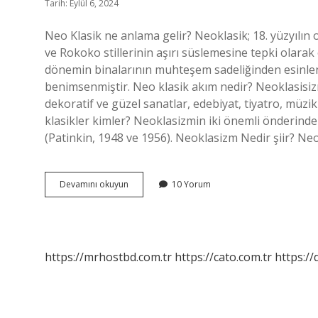
Tarih: Eylül 6, 2024
Neo Klasik ne anlama gelir? Neoklasik; 18. yüzyılın
ve Rokoko stillerinin aşırı süslemesine tepki olarak
dönemin binalarının muhteşem sadeliğinden esinlenm
benimsenmiştir. Neo klasik akım nedir? Neoklasisizm
dekoratif ve güzel sanatlar, edebiyat, tiyatro, müzi
klasikler kimler? Neoklasizmin iki önemli önderinden 
(Patinkin, 1948 ve 1956). Neoklasizm Nedir şiir? Ne
Neoklasizm
Devamını okuyun
10 Yorum
Amacı
Nedir
https://mrhostbd.com.tr
https://cato.com.tr
https://