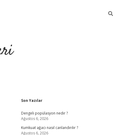
eri
Sidebar
Son Yazılar
https://ilbe
Dengeli popülasyon nedir ?
Ağustos 6, 2026
Kumkuat ağacı nasıl canlandırılır ?
Ağustos 6, 2026