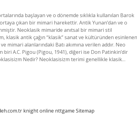
 ortalarında başlayan ve o dönemde sıklıkla kullanılan Barok
 ortaya çıkan bir mimari harekettir. Antik Yunan’dan ve o
iştir. Neoklasik mimaride anıtsal bir mimari stil
, klasik antik çağın “klasik” sanat ve kültüründen esinlenen
k ve mimari alanlarındaki Batı akımına verilen addır. Neo
biri A.C. Pigou (Pigou, 1941), diğeri ise Don Patinkin’dir
oklasisizm Nedir? Neoklasisizm terimi genellikle klasik…
deh.com.tr
knight online
nttgame
Sitemap