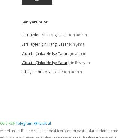
Son yorumlar
Sarı Tüyler Için Hangi Lazer
için
admin
Sarı Tüyler Için Hangi Lazer
için
Şimal
Vücutta Çinko Ne Işe Yarar
için
admin
Vücutta Çinko Ne Işe Yarar
için
Rüveyda
İÇki Içen Birine Ne Denir
için
admin
06 0 726
Telegram: @karabul
vermektedir. Bu nedenle, sitedeki içerikleri proaktif olarak denetleme