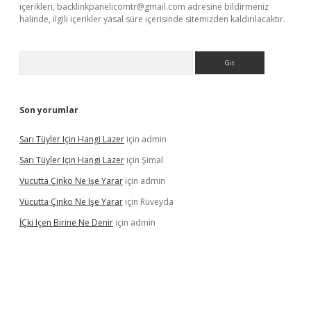
içerikleri,
backlinkpanelicomtr@gmail.com
adresine bildirmeniz
halinde, ilgili içerikler yasal süre içerisinde sitemizden kaldırılacaktır.
Arama
Son yorumlar
Sarı Tüyler Için Hangi Lazer
için
admin
Sarı Tüyler Için Hangi Lazer
için
Şimal
Vücutta Çinko Ne Işe Yarar
için
admin
Vücutta Çinko Ne Işe Yarar
için
Rüveyda
İÇki Içen Birine Ne Denir
için
admin