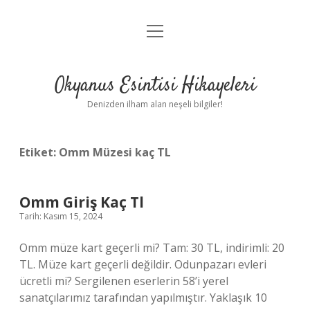
menüyü
Anasayfa
aç
Gizlilik Politikası
Okyanus Esintisi Hikayeleri
Yasal Uyarı
Denizden ilham alan neşeli bilgiler!
Hakkımızda
Etiket:
Omm Müzesi kaç TL
Omm Giriş Kaç Tl
Tarih: Kasım 15, 2024
Omm müze kart geçerli mi? Tam: 30 TL, indirimli: 20
TL. Müze kart geçerli değildir. Odunpazarı evleri
ücretli mi? Sergilenen eserlerin 58’i yerel
sanatçılarımız tarafından yapılmıştır. Yaklaşık 10