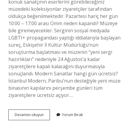
konuk sanatçının eserlerini görebileceğiniz
müzedeki koleksiyonlar ziyaretçiler tarafından
oldukça beğenilmektedir. Pazartesi hariç her gün
10:00 – 17:00 arası Omm neden kapandı? Müzeye
bile giremeyecekler. Serginin sosyal medyada
LGBTI+ propagandası yaptığı iddialarıyla başlayan
süreç, Eskişehir İl Kültür Müdürlüğü’nün
soruşturma başlatması ve müzenin “yeni sergi
hazırlıkları” nedeniyle 24 Ağustos’a kadar
ziyaretçilere kapalı kalacağını duyurmasıyla
sonuçlandı. Modern Sanatlar hangi gün ücretsiz?
İstanbul Modern, Paribu’nun desteğiyle yeni müze
binasının kapılarını perşembe günleri tüm
ziyaretçilere ücretsiz açıyor.…
Omm
Devamını okuyun
Yorum Bırak
Giriş
Kaç
Tl