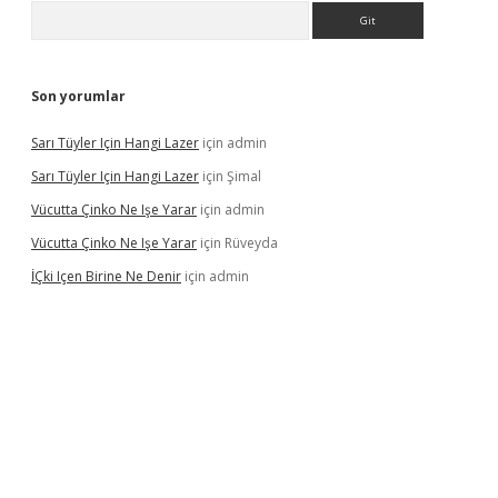
Arama
Son yorumlar
Sarı Tüyler Için Hangi Lazer
için
admin
Sarı Tüyler Için Hangi Lazer
için
Şimal
Vücutta Çinko Ne Işe Yarar
için
admin
Vücutta Çinko Ne Işe Yarar
için
Rüveyda
İÇki Içen Birine Ne Denir
için
admin
ps://ilbet.casino/