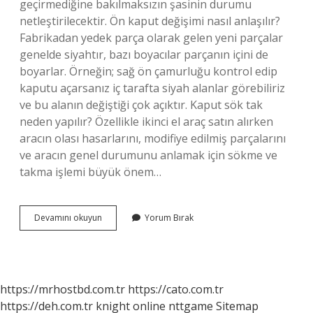
geçirmediğine bakılmaksızın şasinin durumu
netleştirilecektir. Ön kaput değişimi nasıl anlaşılır?
Fabrikadan yedek parça olarak gelen yeni parçalar
genelde siyahtır, bazı boyacılar parçanın içini de
boyarlar. Örneğin; sağ ön çamurluğu kontrol edip
kaputu açarsanız iç tarafta siyah alanlar görebiliriz
ve bu alanın değiştiği çok açıktır. Kaput sök tak
neden yapılır? Özellikle ikinci el araç satın alırken
aracın olası hasarlarını, modifiye edilmiş parçalarını
ve aracın genel durumunu anlamak için sökme ve
takma işlemi büyük önem…
Ön
Devamını okuyun
Yorum Bırak
Kaput
Neden
Değişir
https://mrhostbd.com.tr
https://cato.com.tr
https://deh.com.tr
knight online
nttgame
Sitemap