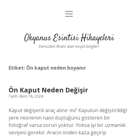
menüyü
Anasayfa
aç
Gizlilik Politikası
Okyanus Esintisi Hikayeleri
Yasal Uyarı
Denizden ilham alan neşeli bilgiler!
Hakkımızda
Etiket:
Ön kaput neden boyanır
Ön Kaput Neden Değişir
Tarih: Ekim 18, 2024
Kaput değişenli araç alınır mı? Kaputun değiştirildiği
yere nesnenin nasıl düştüğünü gösteren bir
fotoğraf varsa sorun yoktur. Yoksa iyi bir uzmanlık
seviyesi gerekir. Aracın önden kaza geçirip