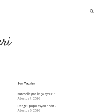
eri
Sidebar
Son Yazılar
https://ilbet.
Küreselleşme kaça ayrılır ?
Ağustos 7, 2026
Dengeli popülasyon nedir ?
Ağustos 6, 2026