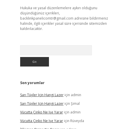
Hukuka ve yasal düzenlemelere aykırı olduğunu
düşündüğünüz içerikleri,
backlinkpanelicomtr@gmail.com
adresine bildirmeniz
halinde, ilgili içerikler yasal süre içerisinde sitemizden
kaldırılacaktır.
Arama
Son yorumlar
Sarı Tüyler Için Hangi Lazer
için
admin
Sarı Tüyler Için Hangi Lazer
için
Şimal
Vücutta Çinko Ne Işe Yarar
için
admin
Vücutta Çinko Ne Işe Yarar
için
Rüveyda