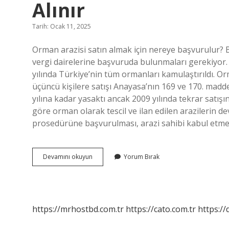
Alınır
Tarih: Ocak 11, 2025
Orman arazisi satın almak için nereye başvurulur? Bu 
vergi dairelerine başvuruda bulunmaları gerekiyor. 
yılında Türkiye’nin tüm ormanları kamulaştırıldı. 
üçüncü kişilere satışı Anayasa’nın 169 ve 170. maddel
yılına kadar yasaktı ancak 2009 yılında tekrar satışı
göre orman olarak tescil ve ilan edilen arazilerin de
prosedürüne başvurulması, arazi sahibi kabul etme
Orman
Devamını okuyun
Yorum Bırak
Vasfını
Yitirmiş
Arazi
Nasıl
Satın
https://mrhostbd.com.tr
https://cato.com.tr
https://
Alınır