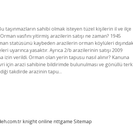
taşınmazların sahibi olmak isteyen tüzel kişilerin il ve ilçe
Orman vasfını yitirmiş arazilerin satışı ne zaman? 1945
Orman statüsünü kaybeden arazilerin orman köylüleri dışındak
eri uyarınca yasaktır. Ayrıca 2/b arazilerinin satışı 2009
na izin verildi. Orman olan yerin tapusu nasıl alınır? Kanuna
vri için arazi sahibine bildirimde bulunulması ve gönüllü terk
diği takdirde arazinin tapu…
deh.com.tr
knight online
nttgame
Sitemap