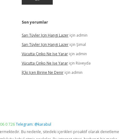
Son yorumlar
Sarı Tüyler Için Hangi Lazer
için
admin
Sarı Tüyler Için Hangi Lazer
için
Şimal
Vücutta Çinko Ne Işe Yarar
için
admin
Vücutta Çinko Ne Işe Yarar
için
Rüveyda
İÇki Içen Birine Ne Denir
için
admin
06 0 726
Telegram: @karabul
vermektedir. Bu nedenle, sitedeki içerikleri proaktif olarak denetleme