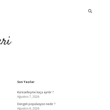
eri
Sidebar
Son Yazılar
https://ilbe
Küreselleşme kaça ayrılır ?
Ağustos 7, 2026
Dengeli popülasyon nedir ?
Ağustos 6, 2026