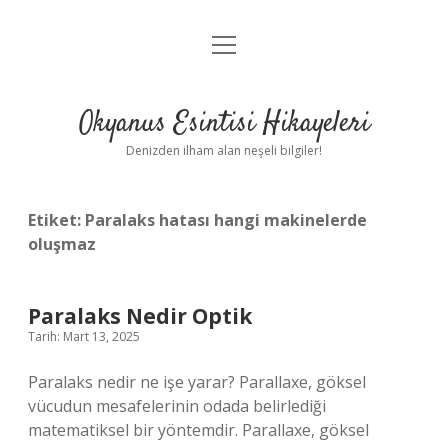
menüyü
Anasayfa
aç
Gizlilik Politikası
Okyanus Esintisi Hikayeleri
Yasal Uyarı
Denizden ilham alan neşeli bilgiler!
Hakkımızda
Etiket:
Paralaks hatası hangi makinelerde
oluşmaz
Paralaks Nedir Optik
Tarih: Mart 13, 2025
Paralaks nedir ne işe yarar? Parallaxe, göksel
vücudun mesafelerinin odada belirlediği
matematiksel bir yöntemdir. Parallaxe, göksel