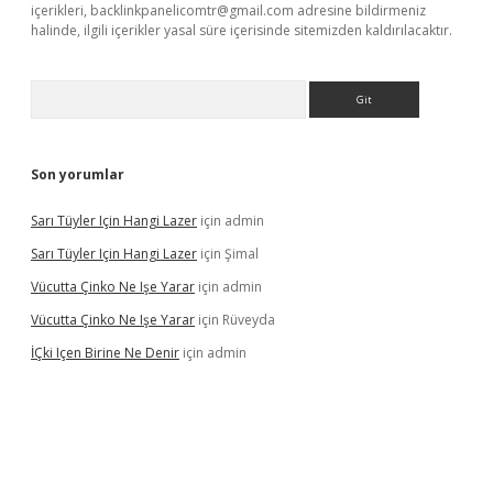
içerikleri,
backlinkpanelicomtr@gmail.com
adresine bildirmeniz
halinde, ilgili içerikler yasal süre içerisinde sitemizden kaldırılacaktır.
Arama
Son yorumlar
Sarı Tüyler Için Hangi Lazer
için
admin
Sarı Tüyler Için Hangi Lazer
için
Şimal
Vücutta Çinko Ne Işe Yarar
için
admin
Vücutta Çinko Ne Işe Yarar
için
Rüveyda
İÇki Içen Birine Ne Denir
için
admin