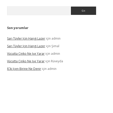
Arama
Son yorumlar
Sarı Tüyler Için Hangi Lazer
için
admin
Sarı Tüyler Için Hangi Lazer
için
Şimal
Vücutta Çinko Ne Işe Yarar
için
admin
Vücutta Çinko Ne Işe Yarar
için
Rüveyda
İÇki Içen Birine Ne Denir
için
admin
ps://ilbet.casino/