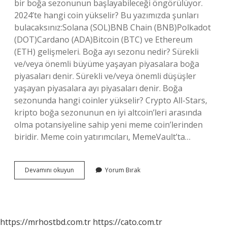
bir boğa sezonunun başlayabileceği öngörülüyor.
2024’te hangi coin yükselir? Bu yazımızda şunları
bulacaksınız:Solana (SOL)BNB Chain (BNB)Polkadot
(DOT)Cardano (ADA)Bitcoin (BTC) ve Ethereum
(ETH) gelişmeleri. Boğa ayı sezonu nedir? Sürekli
ve/veya önemli büyüme yaşayan piyasalara boğa
piyasaları denir. Sürekli ve/veya önemli düşüşler
yaşayan piyasalara ayı piyasaları denir. Boğa
sezonunda hangi coinler yükselir? Crypto All-Stars,
kripto boğa sezonunun en iyi altcoin’leri arasında
olma potansiyeline sahip yeni meme coin’lerinden
biridir. Meme coin yatırımcıları, MemeVault’ta…
Boğa
Devamını okuyun
Yorum Bırak
Piyasası
Ne
Zaman
Başlar
2024
https://mrhostbd.com.tr
https://cato.com.tr