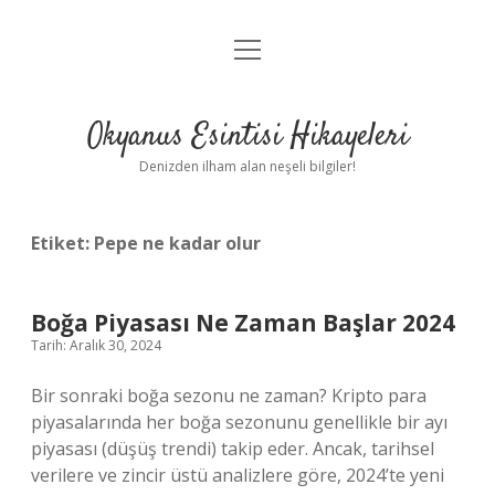
menüyü
Anasayfa
aç
Gizlilik Politikası
Okyanus Esintisi Hikayeleri
Yasal Uyarı
Denizden ilham alan neşeli bilgiler!
Hakkımızda
Etiket:
Pepe ne kadar olur
Boğa Piyasası Ne Zaman Başlar 2024
Tarih: Aralık 30, 2024
Bir sonraki boğa sezonu ne zaman? Kripto para
piyasalarında her boğa sezonunu genellikle bir ayı
piyasası (düşüş trendi) takip eder. Ancak, tarihsel
verilere ve zincir üstü analizlere göre, 2024’te yeni