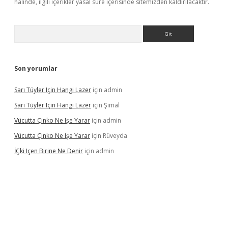
halinde, ilgili içerikler yasal süre içerisinde sitemizden kaldırılacaktır.
Arama
Son yorumlar
Sarı Tüyler Için Hangi Lazer
için
admin
Sarı Tüyler Için Hangi Lazer
için
Şimal
Vücutta Çinko Ne Işe Yarar
için
admin
Vücutta Çinko Ne Işe Yarar
için
Rüveyda
İÇki Içen Birine Ne Denir
için
admin