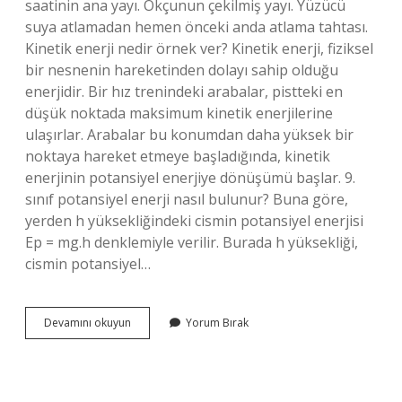
saatinin ana yayı. Okçunun çekilmiş yayı. Yüzücü
suya atlamadan hemen önceki anda atlama tahtası.
Kinetik enerji nedir örnek ver? Kinetik enerji, fiziksel
bir nesnenin hareketinden dolayı sahip olduğu
enerjidir. Bir hız trenindeki arabalar, pistteki en
düşük noktada maksimum kinetik enerjilerine
ulaşırlar. Arabalar bu konumdan daha yüksek bir
noktaya hareket etmeye başladığında, kinetik
enerjinin potansiyel enerjiye dönüşümü başlar. 9.
sınıf potansiyel enerji nasıl bulunur? Buna göre,
yerden h yüksekliğindeki cismin potansiyel enerjisi
Ep = mg.h denklemiyle verilir. Burada h yüksekliği,
cismin potansiyel…
Potansiyel
Devamını okuyun
Yorum Bırak
Enerji
Nedir
Örnek
Veriniz