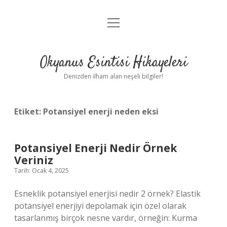
menüyü
Anasayfa
aç
Gizlilik Politikası
Okyanus Esintisi Hikayeleri
Yasal Uyarı
Denizden ilham alan neşeli bilgiler!
Hakkımızda
Etiket:
Potansiyel enerji neden eksi
Potansiyel Enerji Nedir Örnek
Veriniz
Tarih: Ocak 4, 2025
Esneklik potansiyel enerjisi nedir 2 örnek? Elastik
potansiyel enerjiyi depolamak için özel olarak
tasarlanmış birçok nesne vardır, örneğin: Kurma