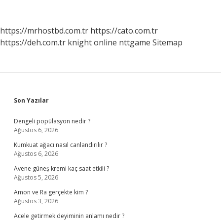
Ilk
Defa
Hangi
https://mrhostbd.com.tr
https://cato.com.tr
Ayrımcılığa
https://deh.com.tr
knight online
nttgame
Sitemap
Karşı
Geliştirilmiştir
Sidebar
Son Yazılar
Dengeli popülasyon nedir ?
Ağustos 6, 2026
Kumkuat ağacı nasıl canlandırılır ?
Ağustos 6, 2026
Avene güneş kremi kaç saat etkili ?
Ağustos 5, 2026
Amon ve Ra gerçekte kim ?
Ağustos 3, 2026
Acele getirmek deyiminin anlamı nedir ?