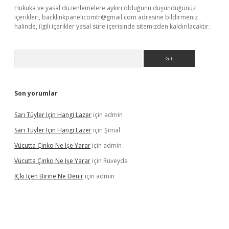
Hukuka ve yasal düzenlemelere aykırı olduğunu düşündüğünüz
içerikleri,
backlinkpanelicomtr@gmail.com
adresine bildirmeniz
halinde, ilgili içerikler yasal süre içerisinde sitemizden kaldırılacaktır.
Arama
Son yorumlar
Sarı Tüyler Için Hangi Lazer
için
admin
Sarı Tüyler Için Hangi Lazer
için
Şimal
Vücutta Çinko Ne Işe Yarar
için
admin
Vücutta Çinko Ne Işe Yarar
için
Rüveyda
İÇki Içen Birine Ne Denir
için
admin