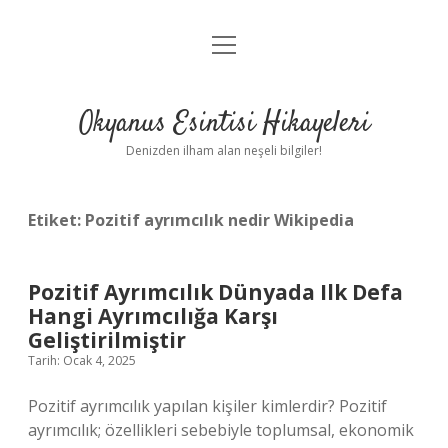
menüyü
Anasayfa
aç
Gizlilik Politikası
Okyanus Esintisi Hikayeleri
Yasal Uyarı
Denizden ilham alan neşeli bilgiler!
Hakkımızda
Etiket:
Pozitif ayrımcılık nedir Wikipedia
Pozitif Ayrımcılık Dünyada Ilk Defa
Hangi Ayrımcılığa Karşı
Geliştirilmiştir
Tarih: Ocak 4, 2025
Pozitif ayrımcılık yapılan kişiler kimlerdir? Pozitif
ayrımcılık; özellikleri sebebiyle toplumsal, ekonomik