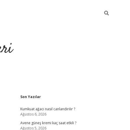
eri
Sidebar
Son Yazılar
https://ilbe
Kumkuat ağacı nasıl canlandırılır ?
Ağustos 6, 2026
Avene güneş kremi kaç saat etkili ?
Ağustos 5, 2026