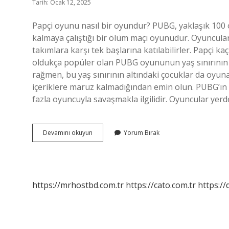
Tarih: Ocak 12, 2025
Papçi oyunu nasıl bir oyundur? PUBG, yaklaşık 100 
kalmaya çalıştığı bir ölüm maçı oyunudur. Oyuncular 
takımlara karşı tek başlarına katılabilirler. Papçi 
oldukça popüler olan PUBG oyununun yaş sınırının 17
rağmen, bu yaş sınırının altındaki çocuklar da oyu
içeriklere maruz kalmadığından emin olun. PUBG’ın
fazla oyuncuyla savaşmakla ilgilidir. Oyuncular yerd
Papçi
Devamını okuyun
Yorum Bırak
Oyunu
Nasıl
Bir
Şey
https://mrhostbd.com.tr
https://cato.com.tr
https://