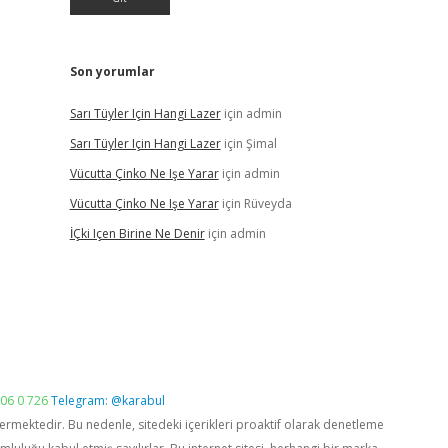
Son yorumlar
Sarı Tüyler Için Hangi Lazer
için
admin
Sarı Tüyler Için Hangi Lazer
için
Şimal
Vücutta Çinko Ne Işe Yarar
için
admin
Vücutta Çinko Ne Işe Yarar
için
Rüveyda
İÇki Içen Birine Ne Denir
için
admin
06 0 726
Telegram: @karabul
vermektedir. Bu nedenle, sitedeki içerikleri proaktif olarak denetleme