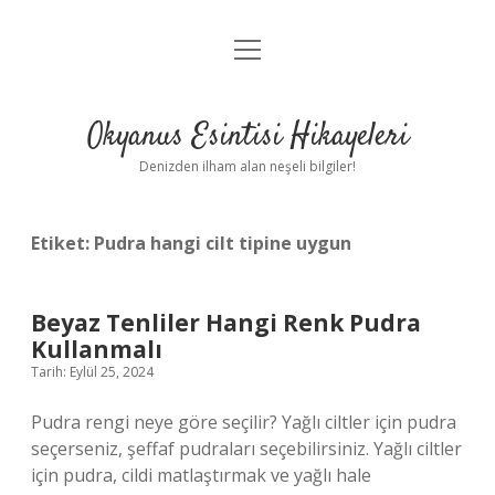
menüyü
Anasayfa
aç
Gizlilik Politikası
Okyanus Esintisi Hikayeleri
Yasal Uyarı
Denizden ilham alan neşeli bilgiler!
Hakkımızda
Etiket:
Pudra hangi cilt tipine uygun
Beyaz Tenliler Hangi Renk Pudra
Kullanmalı
Tarih: Eylül 25, 2024
Pudra rengi neye göre seçilir? Yağlı ciltler için pudra
seçerseniz, şeffaf pudraları seçebilirsiniz. Yağlı ciltler
için pudra, cildi matlaştırmak ve yağlı hale