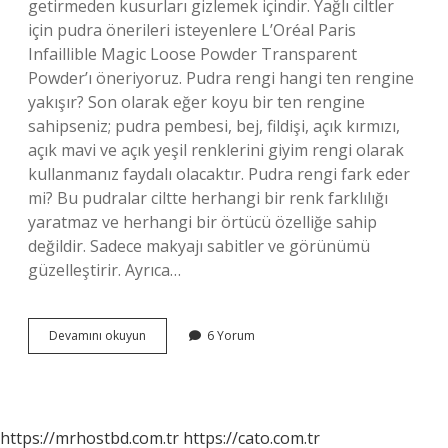
getirmeden kusurları gizlemek içindir. Yağlı ciltler
için pudra önerileri isteyenlere L’Oréal Paris
Infaillible Magic Loose Powder Transparent
Powder’ı öneriyoruz. Pudra rengi hangi ten rengine
yakışır? Son olarak eğer koyu bir ten rengine
sahipseniz; pudra pembesi, bej, fildişi, açık kırmızı,
açık mavi ve açık yeşil renklerini giyim rengi olarak
kullanmanız faydalı olacaktır. Pudra rengi fark eder
mi? Bu pudralar ciltte herhangi bir renk farklılığı
yaratmaz ve herhangi bir örtücü özelliğe sahip
değildir. Sadece makyajı sabitler ve görünümü
güzelleştirir. Ayrıca…
Beyaz
Devamını okuyun
6 Yorum
Tenliler
Hangi
Renk
Pudra
Kullanmalı
https://mrhostbd.com.tr
https://cato.com.tr