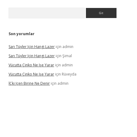
Arama
Son yorumlar
Sarı Tüyler Için Hangi Lazer
için
admin
Sarı Tüyler Için Hangi Lazer
için
Şimal
Vücutta Çinko Ne Işe Yarar
için
admin
Vücutta Çinko Ne Işe Yarar
için
Rüveyda
İÇki Içen Birine Ne Denir
için
admin
s://ilbet.casino/