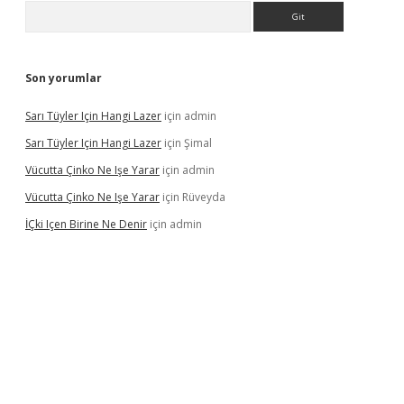
Arama
Son yorumlar
Sarı Tüyler Için Hangi Lazer
için
admin
Sarı Tüyler Için Hangi Lazer
için
Şimal
Vücutta Çinko Ne Işe Yarar
için
admin
Vücutta Çinko Ne Işe Yarar
için
Rüveyda
İÇki Içen Birine Ne Denir
için
admin
tps://ilbet.casino/