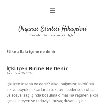
menüyü
Anasayfa
aç
Gizlilik Politikası
Okyanus Esintisi Hikayeleri
Yasal Uyarı
Denizden ilham alan neşeli bilgiler!
Hakkımızda
Etiket:
Rakı içene ne denir
İÇki Içen Birine Ne Denir
Tarih: Eylül 26, 2024
İçki içen insana ne denir? Alkol bağımlısı; alkolü sık
sık ve büyük miktarlarda tüketen, bedensel, ruhsal
ve sosyal sağlığında bozulma olmasına rağmen alkol
içmek isteyen ve tedaviye ihtiyaç duyan kişidir.