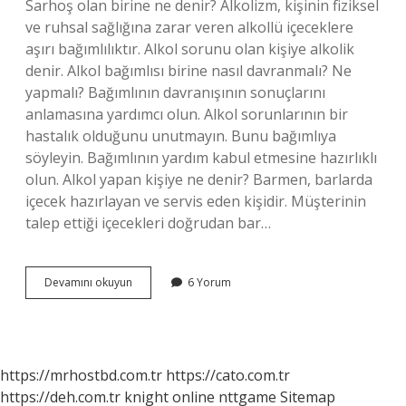
Sarhoş olan birine ne denir? Alkolizm, kişinin fiziksel
ve ruhsal sağlığına zarar veren alkollü içeceklere
aşırı bağımlılıktır. Alkol sorunu olan kişiye alkolik
denir. Alkol bağımlısı birine nasıl davranmalı? Ne
yapmalı? Bağımlının davranışının sonuçlarını
anlamasına yardımcı olun. Alkol sorunlarının bir
hastalık olduğunu unutmayın. Bunu bağımlıya
söyleyin. Bağımlının yardım kabul etmesine hazırlıklı
olun. Alkol yapan kişiye ne denir? Barmen, barlarda
içecek hazırlayan ve servis eden kişidir. Müşterinin
talep ettiği içecekleri doğrudan bar…
İÇki
Devamını okuyun
6 Yorum
Içen
Birine
Ne
Denir
https://mrhostbd.com.tr
https://cato.com.tr
https://deh.com.tr
knight online
nttgame
Sitemap