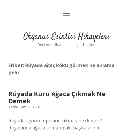
menüyü
Anasayfa
aç
Gizlilik Politikası
Okyanus Esintisi Hikayeleri
Yasal Uyarı
Denizden ilham alan neşeli bilgiler!
Hakkımızda
Etiket:
Rüyada ağaç kökü görmek ne anlama
gelir
Rüyada Kuru Ağaca Çıkmak Ne
Demek
Tarih: Ekim 2, 2024
Rüyada ağacın tepesine çıkmak ne demek?
Rüyasında ağaca tırmanmak, başkalarının