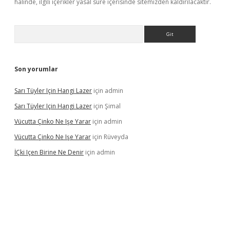
halinde, ilgili içerikler yasal süre içerisinde sitemizden kaldırılacaktır.
Arama
Son yorumlar
Sarı Tüyler Için Hangi Lazer
için
admin
Sarı Tüyler Için Hangi Lazer
için
Şimal
Vücutta Çinko Ne Işe Yarar
için
admin
Vücutta Çinko Ne Işe Yarar
için
Rüveyda
İÇki Içen Birine Ne Denir
için
admin