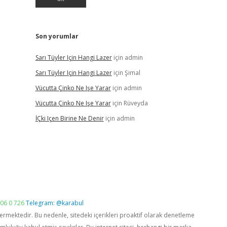
Son yorumlar
Sarı Tüyler Için Hangi Lazer
için
admin
Sarı Tüyler Için Hangi Lazer
için
Şimal
Vücutta Çinko Ne Işe Yarar
için
admin
Vücutta Çinko Ne Işe Yarar
için
Rüveyda
İÇki Içen Birine Ne Denir
için
admin
06 0 726
Telegram: @karabul
vermektedir. Bu nedenle, sitedeki içerikleri proaktif olarak denetleme