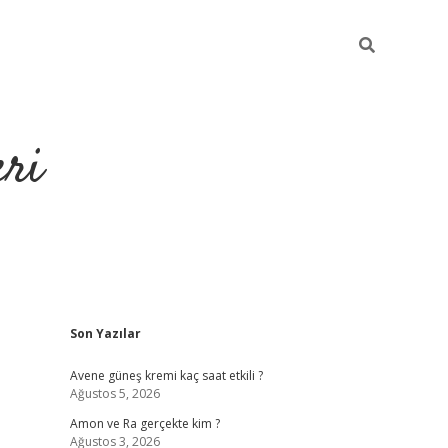
eri
Sidebar
Son Yazılar
https://ilbe
Avene güneş kremi kaç saat etkili ?
Ağustos 5, 2026
Amon ve Ra gerçekte kim ?
Ağustos 3, 2026