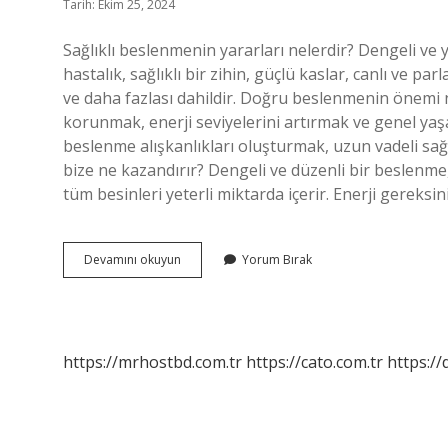
Tarih: Ekim 25, 2024
Sağlıklı beslenmenin yararları nelerdir? Dengeli ve 
hastalık, sağlıklı bir zihin, güçlü kaslar, canlı ve pa
ve daha fazlası dahildir. Doğru beslenmenin önemi ne
korunmak, enerji seviyelerini artırmak ve genel yaşa
beslenme alışkanlıkları oluşturmak, uzun vadeli sağ
bize ne kazandırır? Dengeli ve düzenli bir beslenm
tüm besinleri yeterli miktarda içerir. Enerji gereksi
Doğru
Devamını okuyun
Yorum Bırak
Beslenmenin
Faydaları
Nedir
https://mrhostbd.com.tr
https://cato.com.tr
https://