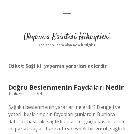
menüyü
Anasayfa
aç
Gizlilik Politikası
Okyanus Esintisi Hikayeleri
Yasal Uyarı
Denizden ilham alan neşeli bilgiler!
Hakkımızda
Etiket:
Sağlıklı yaşamın yararları nelerdir
Doğru Beslenmenin Faydaları Nedir
Tarih: Ekim 25, 2024
Sağlıklı beslenmenin yararları nelerdir? Dengeli ve
yeterli beslenmenin faydaları şunlardır: Bunlara
daha az hastalık, sağlıklı bir zihin, güçlü kaslar, canlı
ve parlak saçlar, hareketli ve esnek bir vücut, sağlıklı