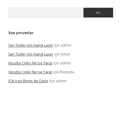
Arama
Son yorumlar
Sarı Tüyler Için Hangi Lazer
için
admin
Sarı Tüyler Için Hangi Lazer
için
Şimal
Vücutta Çinko Ne Işe Yarar
için
admin
Vücutta Çinko Ne Işe Yarar
için
Rüveyda
İÇki Içen Birine Ne Denir
için
admin
ps://ilbet.casino/