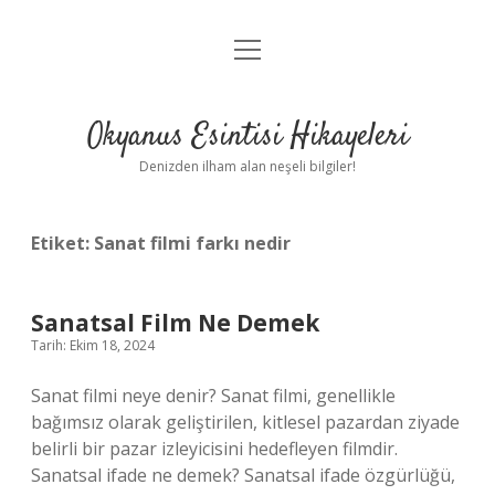
menüyü
Anasayfa
aç
Gizlilik Politikası
Okyanus Esintisi Hikayeleri
Yasal Uyarı
Denizden ilham alan neşeli bilgiler!
Hakkımızda
Etiket:
Sanat filmi farkı nedir
Sanatsal Film Ne Demek
Tarih: Ekim 18, 2024
Sanat filmi neye denir? Sanat filmi, genellikle
bağımsız olarak geliştirilen, kitlesel pazardan ziyade
belirli bir pazar izleyicisini hedefleyen filmdir.
Sanatsal ifade ne demek? Sanatsal ifade özgürlüğü,