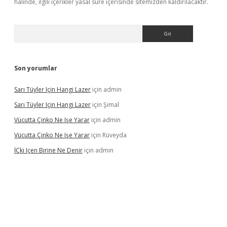
halinde, ilgili içerikler yasal süre içerisinde sitemizden kaldırılacaktır.
Arama
Son yorumlar
Sarı Tüyler Için Hangi Lazer
için
admin
Sarı Tüyler Için Hangi Lazer
için
Şimal
Vücutta Çinko Ne Işe Yarar
için
admin
Vücutta Çinko Ne Işe Yarar
için
Rüveyda
İÇki Içen Birine Ne Denir
için
admin