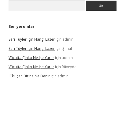
Arama
Son yorumlar
Sarı Tüyler Için Hangi Lazer
için
admin
Sarı Tüyler Için Hangi Lazer
için
Şimal
Vücutta Çinko Ne Işe Yarar
için
admin
Vücutta Çinko Ne Işe Yarar
için
Rüveyda
İÇki Içen Birine Ne Denir
için
admin
ps://ilbet.casino/