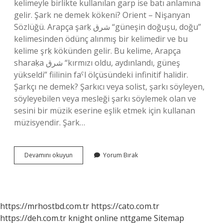
kelimeyle birlikte kullanılan garp ise batı anlamına
gelir. Şark ne demek kökeni? Orient – Nişanyan
Sözlüğü. Arapça şarḳ شرق “güneşin doğuşu, doğu”
kelimesinden ödünç alınmış bir kelimedir ve bu
kelime şrḳ kökünden gelir. Bu kelime, Arapça
sharaḳa شرق “kırmızı oldu, aydınlandı, güneş
yükseldi” fiilinin faˁl ölçüsündeki infinitif halidir.
Şarkçı ne demek? Şarkıcı veya solist, şarkı söyleyen,
söyleyebilen veya mesleği şarkı söylemek olan ve
sesini bir müzik eserine eşlik etmek için kullanan
müzisyendir. Şark…
Şarklı
Devamını okuyun
Yorum Bırak
Ne
Demek
https://mrhostbd.com.tr
https://cato.com.tr
https://deh.com.tr
knight online
nttgame
Sitemap