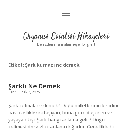
menüyü
Anasayfa
aç
Gizlilik Politikası
Okyanus Esintisi Hikayeleri
Yasal Uyarı
Denizden ilham alan neşeli bilgiler!
Hakkımızda
Etiket:
Şark kurnazı ne demek
Şarklı Ne Demek
Tarih: Ocak 7, 2025
Şarklı olmak ne demek? Doğu milletlerinin kendine
has özelliklerini taşıyan, buna göre düşünen ve
yaşayan kişi. Şark hangi anlama gelir? Doğu
kelimesinin sözlük anlamı doğudur. Genellikle bu