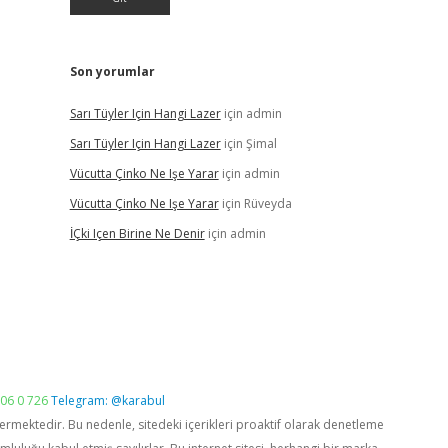
Son yorumlar
Sarı Tüyler Için Hangi Lazer
için
admin
Sarı Tüyler Için Hangi Lazer
için
Şimal
Vücutta Çinko Ne Işe Yarar
için
admin
Vücutta Çinko Ne Işe Yarar
için
Rüveyda
İÇki Içen Birine Ne Denir
için
admin
06 0 726
Telegram: @karabul
vermektedir. Bu nedenle, sitedeki içerikleri proaktif olarak denetleme