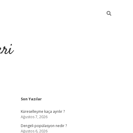
eri
Sidebar
Son Yazılar
Küreselleşme kaça ayrılır ?
Ağustos 7, 2026
Dengeli popülasyon nedir ?
Ağustos 6, 2026