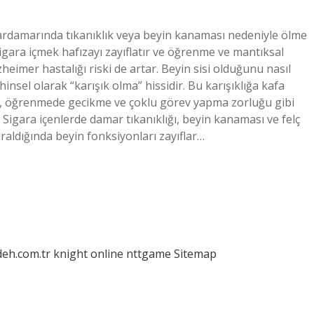
atardamarında tıkanıklık veya beyin kanaması nedeniyle ölme
Sigara içmek hafızayı zayıflatır ve öğrenme ve mantıksal
eimer hastalığı riski de artar. Beyin sisi olduğunu nasıl
zihinsel olarak “karışık olma” hissidir. Bu karışıklığa kafa
iği, öğrenmede gecikme ve çoklu görev yapma zorluğu gibi
r? Sigara içenlerde damar tıkanıklığı, beyin kanaması ve felç
araldığında beyin fonksiyonları zayıflar…
deh.com.tr
knight online
nttgame
Sitemap