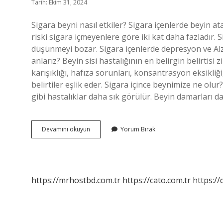
Tarih: Ekim 31, 2024
Sigara beyni nasıl etkiler? Sigara içenlerde beyin 
riski sigara içmeyenlere göre iki kat daha fazladır. 
düşünmeyi bozar. Sigara içenlerde depresyon ve Alzh
anlarız? Beyin sisi hastalığının en belirgin belirtisi 
karışıklığı, hafıza sorunları, konsantrasyon eksikl
belirtiler eşlik eder. Sigara içince beynimize ne olu
gibi hastalıklar daha sık görülür. Beyin damarları d
Sigara
Devamını okuyun
Yorum Bırak
Beyin
Sisi
Yapar
Mi
https://mrhostbd.com.tr
https://cato.com.tr
https://