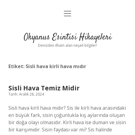
menüyü
Anasayfa
aç
Gizlilik Politikası
Okyanus Esintisi Hikayeleri
Yasal Uyarı
Denizden ilham alan neşeli bilgiler!
Hakkımızda
Etiket:
Sisli hava kirli hava mıdır
Sisli Hava Temiz Midir
Tarih: Aralık 28, 2024
Sisli hava kirli hava mıdır? Sis ile kirli hava arasındaki
en büyük fark, sisin çoğunlukla kış aylarında oluşan
bir doğa olayı olmasıdır. Kirli hava ise duman ve sisin
bir karışımıdır. Sisin faydası var mı? Sis halinde