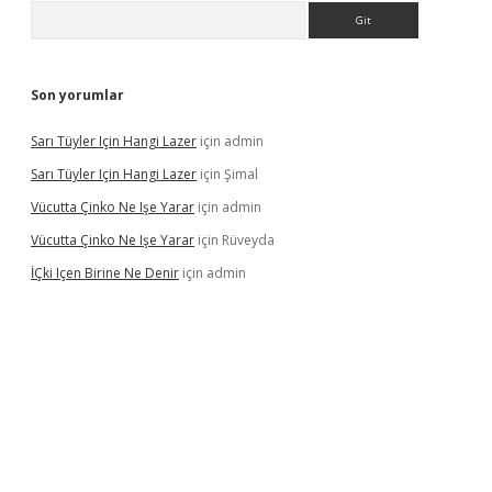
Arama
Son yorumlar
Sarı Tüyler Için Hangi Lazer
için
admin
Sarı Tüyler Için Hangi Lazer
için
Şimal
Vücutta Çinko Ne Işe Yarar
için
admin
Vücutta Çinko Ne Işe Yarar
için
Rüveyda
İÇki Içen Birine Ne Denir
için
admin
ps://ilbet.casino/