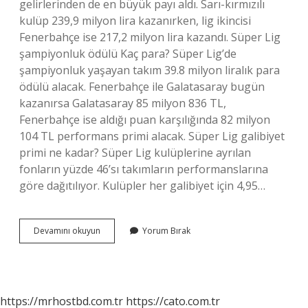
gelirlerinden de en büyük payı aldı. Sarı-kırmızılı
kulüp 239,9 milyon lira kazanırken, lig ikincisi
Fenerbahçe ise 217,2 milyon lira kazandı. Süper Lig
şampiyonluk ödülü Kaç para? Süper Lig’de
şampiyonluk yaşayan takım 39.8 milyon liralık para
ödülü alacak. Fenerbahçe ile Galatasaray bugün
kazanırsa Galatasaray 85 milyon 836 TL,
Fenerbahçe ise aldığı puan karşılığında 82 milyon
104 TL performans primi alacak. Süper Lig galibiyet
primi ne kadar? Süper Lig kulüplerine ayrılan
fonların yüzde 46’sı takımların performanslarına
göre dağıtılıyor. Kulüpler her galibiyet için 4,95…
Türkiye
Devamını okuyun
Yorum Bırak
Süper
Lig
Şampiyonluk
Primi
Ne
https://mrhostbd.com.tr
https://cato.com.tr
Kadar