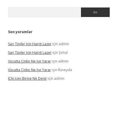
Arama
Son yorumlar
Sarı Tüyler Için Hangi Lazer
için
admin
Sarı Tüyler Için Hangi Lazer
için
Şimal
Vücutta Çinko Ne Işe Yarar
için
admin
Vücutta Çinko Ne Işe Yarar
için
Rüveyda
İÇki Içen Birine Ne Denir
için
admin
ps://ilbet.casino/