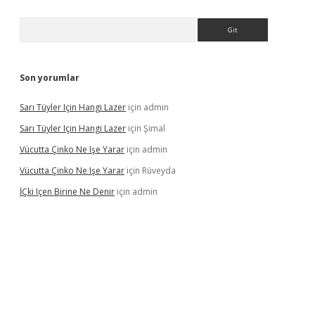
Arama
Son yorumlar
Sarı Tüyler Için Hangi Lazer
için
admin
Sarı Tüyler Için Hangi Lazer
için
Şimal
Vücutta Çinko Ne Işe Yarar
için
admin
Vücutta Çinko Ne Işe Yarar
için
Rüveyda
İÇki Içen Birine Ne Denir
için
admin
ps://ilbet.casino/