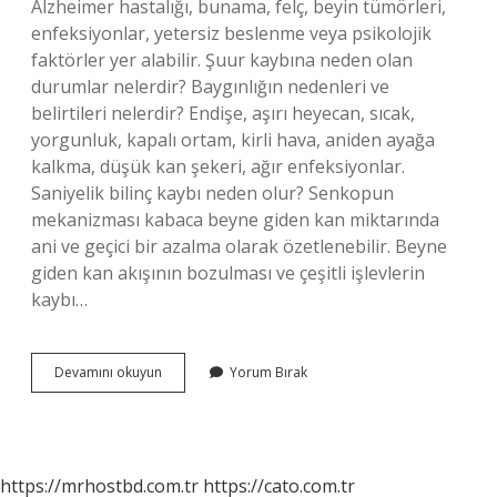
Alzheimer hastalığı, bunama, felç, beyin tümörleri,
enfeksiyonlar, yetersiz beslenme veya psikolojik
faktörler yer alabilir. Şuur kaybına neden olan
durumlar nelerdir? Baygınlığın nedenleri ve
belirtileri nelerdir? Endişe, aşırı heyecan, sıcak,
yorgunluk, kapalı ortam, kirli hava, aniden ayağa
kalkma, düşük kan şekeri, ağır enfeksiyonlar.
Saniyelik bilinç kaybı neden olur? Senkopun
mekanizması kabaca beyne giden kan miktarında
ani ve geçici bir azalma olarak özetlenebilir. Beyne
giden kan akışının bozulması ve çeşitli işlevlerin
kaybı…
Anlık
Devamını okuyun
Yorum Bırak
Şuur
Kaybı
Neden
Olur
https://mrhostbd.com.tr
https://cato.com.tr