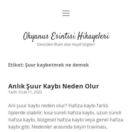
menüyü
Anasayfa
aç
Gizlilik Politikası
Okyanus Esintisi Hikayeleri
Yasal Uyarı
Denizden ilham alan neşeli bilgiler!
Hakkımızda
Etiket:
Şuur kaybetmek ne demek
Anlık Şuur Kaybı Neden Olur
Tarih: Ocak 11, 2025
Ani şuur kaybı neden olur? Hafıza kaybı farklı
tiplerde olabilir; kısa süreli hafıza kaybı, uzun süreli
hafıza kaybı, bölgesel hafıza kaybı veya genel hafıza
kaybı gibi. Nedenler arasında beyin travması,