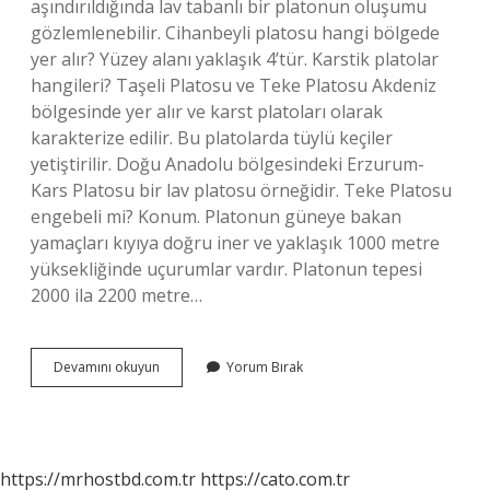
aşındırıldığında lav tabanlı bir platonun oluşumu
gözlemlenebilir. Cihanbeyli platosu hangi bölgede
yer alır? Yüzey alanı yaklaşık 4’tür. Karstik platolar
hangileri? Taşeli Platosu ve Teke Platosu Akdeniz
bölgesinde yer alır ve karst platoları olarak
karakterize edilir. Bu platolarda tüylü keçiler
yetiştirilir. Doğu Anadolu bölgesindeki Erzurum-
Kars Platosu bir lav platosu örneğidir. Teke Platosu
engebeli mi? Konum. Platonun güneye bakan
yamaçları kıyıya doğru iner ve yaklaşık 1000 metre
yüksekliğinde uçurumlar vardır. Platonun tepesi
2000 ila 2200 metre…
Cihanbeyli
Devamını okuyun
Yorum Bırak
Platosu
Volkanik
Mi
https://mrhostbd.com.tr
https://cato.com.tr