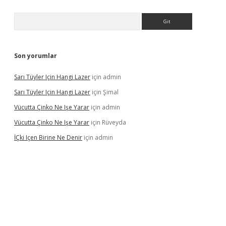
Arama
Son yorumlar
Sarı Tüyler Için Hangi Lazer
için
admin
Sarı Tüyler Için Hangi Lazer
için
Şimal
Vücutta Çinko Ne Işe Yarar
için
admin
Vücutta Çinko Ne Işe Yarar
için
Rüveyda
İÇki Içen Birine Ne Denir
için
admin
ps://ilbet.casino/