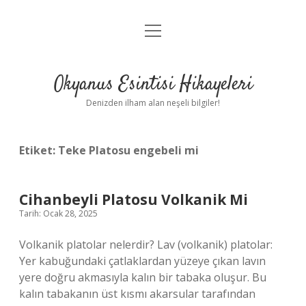
menüyü
Anasayfa
aç
Gizlilik Politikası
Okyanus Esintisi Hikayeleri
Yasal Uyarı
Denizden ilham alan neşeli bilgiler!
Hakkımızda
Etiket:
Teke Platosu engebeli mi
Cihanbeyli Platosu Volkanik Mi
Tarih: Ocak 28, 2025
Volkanik platolar nelerdir? Lav (volkanik) platolar:
Yer kabuğundaki çatlaklardan yüzeye çıkan lavın
yere doğru akmasıyla kalın bir tabaka oluşur. Bu
kalın tabakanın üst kısmı akarsular tarafından