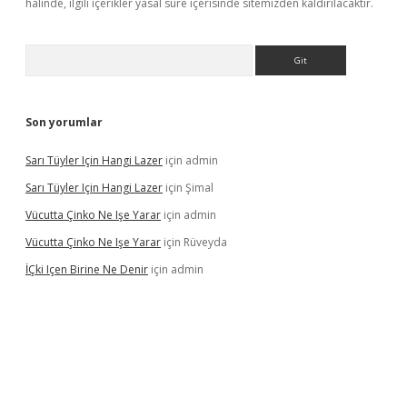
halinde, ilgili içerikler yasal süre içerisinde sitemizden kaldırılacaktır.
Arama
Son yorumlar
Sarı Tüyler Için Hangi Lazer
için
admin
Sarı Tüyler Için Hangi Lazer
için
Şimal
Vücutta Çinko Ne Işe Yarar
için
admin
Vücutta Çinko Ne Işe Yarar
için
Rüveyda
İÇki Içen Birine Ne Denir
için
admin