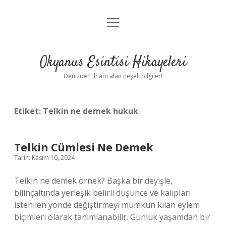
menüyü
Anasayfa
aç
Gizlilik Politikası
Okyanus Esintisi Hikayeleri
Yasal Uyarı
Denizden ilham alan neşeli bilgiler!
Hakkımızda
Etiket:
Telkin ne demek hukuk
Telkin Cümlesi Ne Demek
Tarih: Kasım 10, 2024
Telkin ne demek örnek? Başka bir deyişle,
bilinçaltında yerleşik belirli düşünce ve kalıpları
istenilen yönde değiştirmeyi mümkün kılan eylem
biçimleri olarak tanımlanabilir. Günlük yaşamdan bir