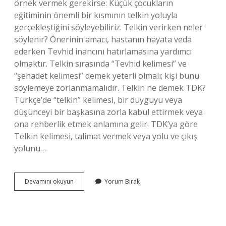
örnek vermek gerekirse: Küçük çocukların
eğitiminin önemli bir kısmının telkin yoluyla
gerçekleştiğini söyleyebiliriz. Telkin verirken neler
söylenir? Önerinin amacı, hastanın hayata veda
ederken Tevhid inancını hatırlamasına yardımcı
olmaktır. Telkin sırasında “Tevhid kelimesi” ve
“şehadet kelimesi” demek yeterli olmalı; kişi bunu
söylemeye zorlanmamalıdır. Telkin ne demek TDK?
Türkçe’de “telkin” kelimesi, bir duyguyu veya
düşünceyi bir başkasına zorla kabul ettirmek veya
ona rehberlik etmek anlamına gelir. TDK’ya göre
Telkin kelimesi, talimat vermek veya yolu ve çıkış
yolunu…
Telkin
Devamını okuyun
Yorum Bırak
Cümlesi
Ne
Demek