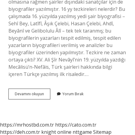
olmasına rağmen şairler dışındaki sanatçılar için de
biyografiler yazılmıştır. 16 yy tezkireleri nelerdir? Bu
çalışmada 16. yüzyılda yazılmış yedi şair biyografisi –
Sehî Bey, Latîfî, Âşık Çelebi, Hasan Çelebi, Ahdî,
Beyânî ve Gelibolulu Âlî – tek tek taranmış; bu
biyografilerin yazarları tespit edilmiş, tespit edilen
yazarların biyografileri verilmiş ve analizler bu
biyografiler üzerinden yapılmıştır. Tezkire ne zaman
ortaya çıktı? XV. Ali Şîr Nevâyî’nin 19. yüzyılda yazdığı
Mecâlisü’n-Nefâis, Türk şairleri hakkında bilgi
içeren Türkçe yazılmış ilk risaledir.…
Tezkiretü
Devamını okuyun
Yorum Bırak
Ş
Şuara
Ne
Zaman
Yazıldı
https://mrhostbd.com.tr
https://cato.com.tr
https://deh.com.tr
knight online
nttgame
Sitemap