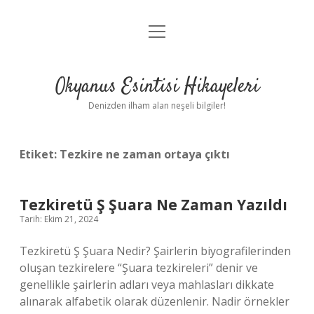
menüyü
Anasayfa
aç
Gizlilik Politikası
Okyanus Esintisi Hikayeleri
Yasal Uyarı
Denizden ilham alan neşeli bilgiler!
Hakkımızda
Etiket:
Tezkire ne zaman ortaya çıktı
Tezkiretü Ş Şuara Ne Zaman Yazıldı
Tarih: Ekim 21, 2024
Tezkiretü Ş Şuara Nedir? Şairlerin biyografilerinden
oluşan tezkirelere “Şuara tezkireleri” denir ve
genellikle şairlerin adları veya mahlasları dikkate
alınarak alfabetik olarak düzenlenir. Nadir örnekler