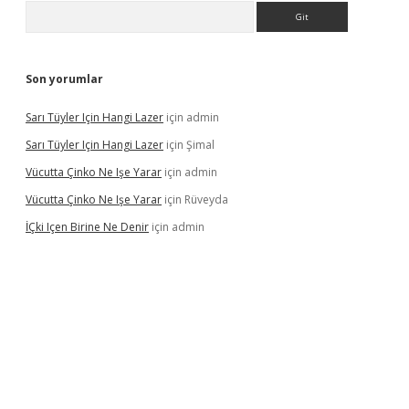
Arama
Son yorumlar
Sarı Tüyler Için Hangi Lazer
için
admin
Sarı Tüyler Için Hangi Lazer
için
Şimal
Vücutta Çinko Ne Işe Yarar
için
admin
Vücutta Çinko Ne Işe Yarar
için
Rüveyda
İÇki Içen Birine Ne Denir
için
admin
ps://ilbet.casino/